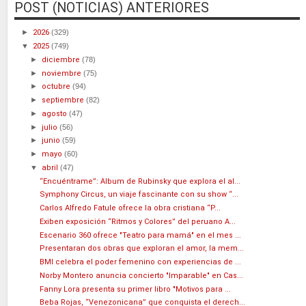
POST (NOTICIAS) ANTERIORES
►
2026
(329)
▼
2025
(749)
►
diciembre
(78)
►
noviembre
(75)
►
octubre
(94)
►
septiembre
(82)
►
agosto
(47)
►
julio
(56)
►
junio
(59)
►
mayo
(60)
▼
abril
(47)
“Encuéntrame”: Album de Rubinsky que explora el al...
Symphony Circus, un viaje fascinante con su show “...
Carlos Alfredo Fatule ofrece la obra cristiana “P...
Exiben exposición “Ritmos y Colores” del peruano A...
Escenario 360 ofrece "Teatro para mamá" en el mes ...
Presentaran dos obras que exploran el amor, la mem...
BMI celebra el poder femenino con experiencias de ...
Norby Montero anuncia concierto "Imparable" en Cas...
Fanny Lora presenta su primer libro "Motivos para ...
Beba Rojas, “Venezonicana” que conquista el derech...