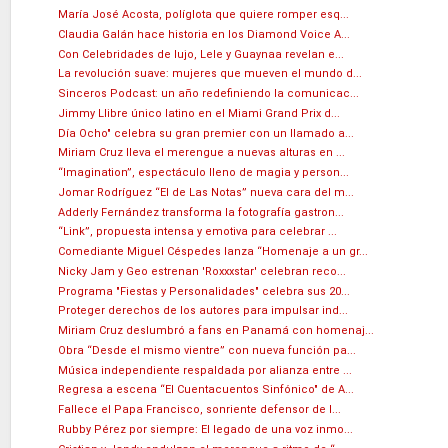
María José Acosta, políglota que quiere romper esq...
Claudia Galán hace historia en los Diamond Voice A...
Con Celebridades de lujo, Lele y Guaynaa revelan e...
La revolución suave: mujeres que mueven el mundo d...
Sinceros Podcast: un año redefiniendo la comunicac...
Jimmy Llibre único latino en el Miami Grand Prix d...
Día Ocho" celebra su gran premier con un llamado a...
Miriam Cruz lleva el merengue a nuevas alturas en ...
“Imagination”, espectáculo lleno de magia y person...
Jomar Rodríguez “El de Las Notas” nueva cara del m...
Adderly Fernández transforma la fotografía gastron...
“Link”, propuesta intensa y emotiva para celebrar ...
Comediante Miguel Céspedes lanza “Homenaje a un gr...
Nicky Jam y Geo estrenan 'Roxxxstar' celebran reco...
Programa "Fiestas y Personalidades" celebra sus 20...
Proteger derechos de los autores para impulsar ind...
Miriam Cruz deslumbró a fans en Panamá con homenaj...
Obra “Desde el mismo vientre” con nueva función pa...
Música independiente respaldada por alianza entre ...
Regresa a escena “El Cuentacuentos Sinfónico" de A...
Fallece el Papa Francisco, sonriente defensor de l...
Rubby Pérez por siempre: El legado de una voz inmo...