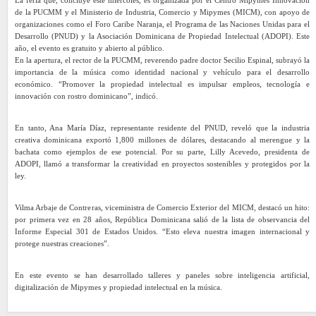
de la PUCMM y el Ministerio de Industria, Comercio y Mipymes (MICM), con apoyo de
organizaciones como el Foro Caribe Naranja, el Programa de las Naciones Unidas para el
Desarrollo (PNUD) y la Asociación Dominicana de Propiedad Intelectual (ADOPI). Este
año, el evento es gratuito y abierto al público.
En la apertura, el rector de la PUCMM, reverendo padre doctor Secilio Espinal, subrayó la
importancia de la música como identidad nacional y vehículo para el desarrollo
económico. “Promover la propiedad intelectual es impulsar empleos, tecnología e
innovación con rostro dominicano”, indicó.
En tanto, Ana María Díaz, representante residente del PNUD, reveló que la industria
creativa dominicana exportó 1,800 millones de dólares, destacando al merengue y la
bachata como ejemplos de ese potencial. Por su parte, Lilly Acevedo, presidenta de
ADOPI, llamó a transformar la creatividad en proyectos sostenibles y protegidos por la
ley.
Vilma Arbaje de Contreras, viceministra de Comercio Exterior del MICM, destacó un hito:
por primera vez en 28 años, República Dominicana salió de la lista de observancia del
Informe Especial 301 de Estados Unidos. “Esto eleva nuestra imagen internacional y
protege nuestras creaciones”.
En este evento se han desarrollado talleres y paneles sobre inteligencia artificial,
digitalización de Mipymes y propiedad intelectual en la música.