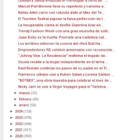
Cristian y Jandy endulzan el merengue a ritmo de “...
Marcel Piel Morena lleva su repertorio y carisma a...
Bellas Artes cerró con rotundo éxito el Mes del Te...
El Trucheo Teatral expone la falsa perfección de l...
La Insuperable cierra el desfile Giannina Azar en...
Trendy Fashion Week con una gran muesrtra de estil...
Juan Dolio es la Vuelta: Promete una cartelera cal...
Los terribles retiienen la corona del «Red Bull Ha...
Emprendedores RD celebró aniversario con reconocim...
“Johnny Vive: La Residencia” reafirma el legado de...
Ozuna resalta a la mujer independiente en el tema ...
Raúl Román continúa los pasos de su padre en el Tí...
Flamenco urbano une a Ruben Galan y Lorena Santos ...
“BOTERO”, una obra maestra para celebrar el mes de...
Nicky Jam se une a Virgin Voyages para el "Celebra...
►
marzo
(31)
►
febrero
(65)
►
enero
(55)
►
2024
(718)
►
2023
(478)
►
2022
(448)
►
2021
(417)
►
2020
(359)