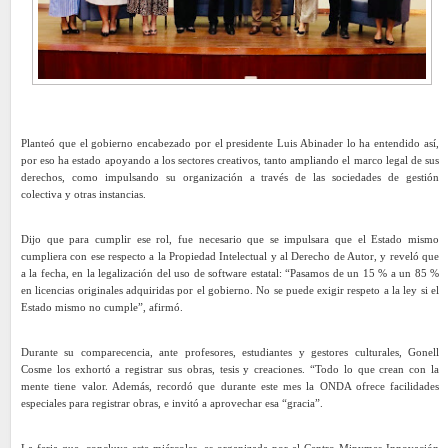
Planteó que el gobierno encabezado por el presidente Luis Abinader lo ha entendido así,
por eso ha estado apoyando a los sectores creativos, tanto ampliando el marco legal de sus
derechos, como impulsando su organización a través de las sociedades de gestión
colectiva y otras instancias.
Dijo que para cumplir ese rol, fue necesario que se impulsara que el Estado mismo
cumpliera con ese respecto a la Propiedad Intelectual y al Derecho de Autor, y reveló que
a la fecha, en la legalización del uso de software estatal: “Pasamos de un 15 % a un 85 %
en licencias originales adquiridas por el gobierno. No se puede exigir respeto a la ley si el
Estado mismo no cumple”, afirmó.
Durante su comparecencia, ante profesores, estudiantes y gestores culturales, Gonell
Cosme los exhortó a registrar sus obras, tesis y creaciones. “Todo lo que crean con la
mente tiene valor. Además, recordó que durante este mes la ONDA ofrece facilidades
especiales para registrar obras, e invitó a aprovechar esa “gracia”.
La feria que, concluye este miércoles, es organizada por el Centro Mipymes Innovación