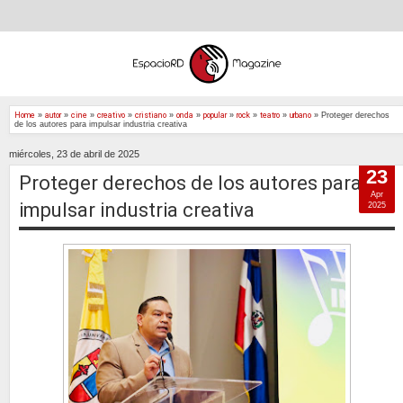
Home
»
autor
»
cine
»
creativo
»
cristiano
»
onda
»
popular
»
rock
»
teatro
»
urbano
»
Proteger derechos
de los autores para impulsar industria creativa
miércoles, 23 de abril de 2025
23
Proteger derechos de los autores para
Apr
impulsar industria creativa
2025