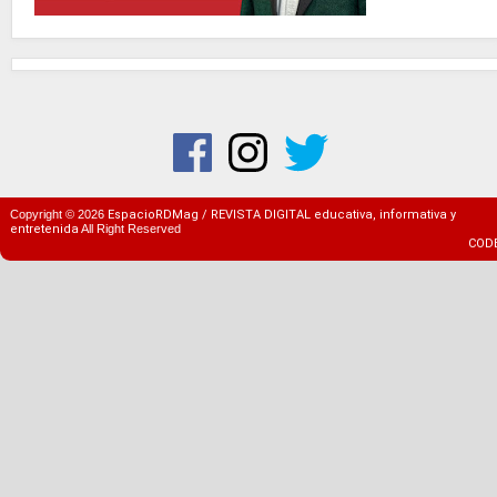
Copyright ©
2026
EspacioRDMag / REVISTA DIGITAL educativa, informativa y
entretenida
All Right Reserved
COD