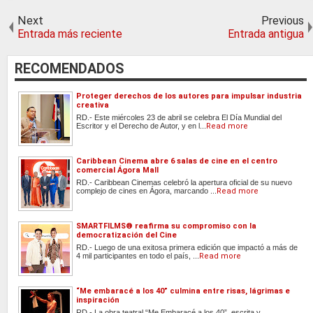
Next
Previous
Entrada más reciente
Entrada antigua
RECOMENDADOS
Proteger derechos de los autores para impulsar industria
creativa
RD.- Este miércoles 23 de abril se celebra El Día Mundial del
Escritor y el Derecho de Autor, y en l...
Read more
Caribbean Cinema abre 6 salas de cine en el centro
comercial Ágora Mall
RD.- Caribbean Cinemas celebró la apertura oficial de su nuevo
complejo de cines en Ágora, marcando ...
Read more
SMARTFILMS®️ reafirma su compromiso con la
democratización del Cine
RD.- Luego de una exitosa primera edición que impactó a más de
4 mil participantes en todo el país, ...
Read more
“Me embaracé a los 40” culmina entre risas, lágrimas e
inspiración
RD.- La obra teatral “Me Embaracé a los 40”, escrita y