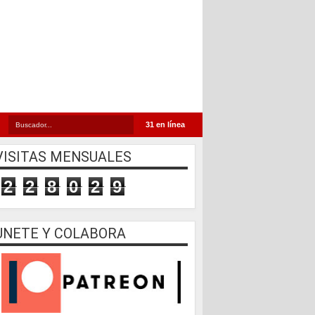
31 en línea
VISITAS MENSUALES
2
2
8
0
2
9
UNETE Y COLABORA