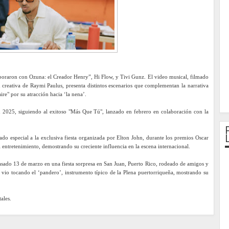
boraron con Ozuna: el Creador Henry”, Hi Flow, y Tivi Gunz. El video musical, filmado
n creativa de Raymi Paulus, presenta distintos escenarios que complementan la narrativa
ire" por su atracción hacia ‘la nena’.
 2025, siguiendo al exitoso "Más Que Tú", lanzado en febrero en colaboración con la
do especial a la exclusiva fiesta organizada por Elton John, durante los premios Oscar
entretenimiento, demostrando su creciente influencia en la escena internacional.
asado 13 de marzo en una fiesta sorpresa en San Juan, Puerto Rico, rodeado de amigos y
le vio tocando el ‘pandero’, instrumento típico de la Plena puertorriqueña, mostrando su
ales.