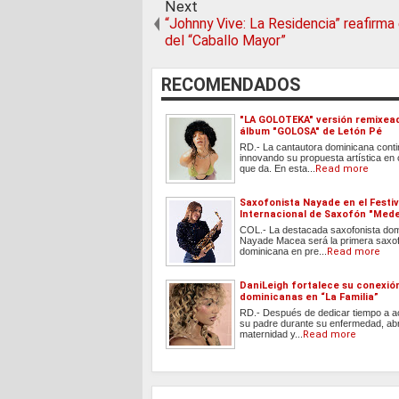
Next
“Johnny Vive: La Residencia” reafirma
del “Caballo Mayor”
RECOMENDADOS
"LA GOLOTEKA" versión remixea
álbum "GOLOSA" de Letón Pé
RD.- La cantautora dominicana cont
innovando su propuesta artística en
que da. En esta...
Read more
Saxofonista Nayade en el Festiv
Internacional de Saxofón "Med
COL.- La destacada saxofonista do
Nayade Macea será la primera saxof
dominicana en pre...
Read more
DaniLeigh fortalece su conexió
dominicanas en “La Familia”
RD.- Después de dedicar tiempo a 
su padre durante su enfermedad, abr
maternidad y...
Read more