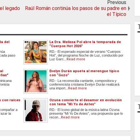
Previous
 el legado
Raúl Román continúa los pasos de su padre en
el Típico
da del
La Dra. Melissa Pol abre la temporada de
“Cuerpos Hot 2026”
inúa
RD.- El esperado especial de verano “Cuerpos
 cada paso
Hot”, del programa Noche de Luz, conducido por
Luz Garc...
Read more
al
Evelyn Durán apueta al merengue tipico
eSax"
con “Gozo”
minicana
RD.- La reconocida cantante, compositora y
onista
conferencista cristiana Evelyn Durán realizará
una import...
Read more
n con raíces
Ozuna convierte el desamor en evolución
con tema “Mi Yo de Antes”
acompañar a
RD.- El ícono global de la música latina Ozuna
azar la
presenta “Mi Yo De Antes”, una propuesta que lo
recon...
Read more