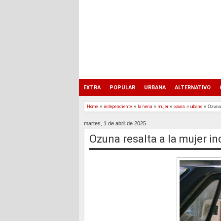
EXTRA
POPULAR
URBANA
ALTERNATIVO
Home
»
independiente
»
la nena
»
mujer
»
ozuna
»
urbano
»
Ozuna 
martes, 1 de abril de 2025
Ozuna resalta a la mujer i