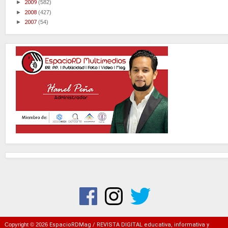
►
2009
(582)
►
2008
(427)
►
2007
(54)
Copyright ©
2026
EspacioRDMag / REVISTA DIGITAL educativa, informativa y