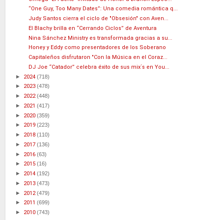
“One Guy, Too Many Dates”: Una comedia romántica q...
Judy Santos cierra el ciclo de "Obsesión" con Aven...
El Blachy brilla en “Cerrando Ciclos” de Aventura
Nina Sánchez Ministry es transformada gracias a su...
Honey y Eddy como presentadores de los Soberano
Capitaleños disfrutaron "Con la Música en el Coraz...
DJ Joe “Catador” celebra éxito de sus mix´s en You...
►
2024
(718)
►
2023
(478)
►
2022
(448)
►
2021
(417)
►
2020
(359)
►
2019
(223)
►
2018
(110)
►
2017
(136)
►
2016
(63)
►
2015
(16)
►
2014
(192)
►
2013
(473)
►
2012
(479)
►
2011
(699)
►
2010
(743)