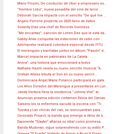
Mario Pinzón, De conductor de Uber a empresario ex...
“Hombre Lobo”, nueva pesadilla del cine de terror ...
Déborah García impacta con el sencillo “De qué me ...
Ángelo Perrone proyecta un 2025 lleno de éxitos
Solanlly Diaz una chef de Records Guinness
“Me encantas”, canción de Lohen Dee que le está da...
Gabby Arias conquista las estaciones de radio con ...
Adompretur realizará cobertura especial desde FITU...
El merengues y bachatas juntos en álbum “Pasión” d...
Marcel impacta en patronales de La Caleta
Anora”: una historia que emocionará a todos
Nathalie Hazim revela su nuevo sencillo musical “A...
Cristian Allexis tributa el Son en su nuevo sencil...
Dominicana Ángel Marie Polanco participará en gala...
Los Años Dorados del Merengue a presentarse en Lun...
Jandy Ventura lleva la residencia “Johnny Vive” al...
Anuncian próxima edición certamen Reina del Carnav...
Salsera Izis la enfermera sacude la escena con “Tr...
Tueska y Las chicas del can, se reencuentran para ...
Coronado Project, la banda que emerge a ritmo de b...
Exponente "Slayter" afianza su sitial como promesa...
Banda Mudovan, sigue sorprendiendo con su estilo P...
Omega "El Fuerte" Invitado de Honor a Brunch Espec...