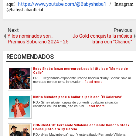
https://www.youtube.com/@
Babyshaba1
aquí
/ Instagram
@babyshabaoficial
Next
Previous
Y los nominados son...
Jo Gold conquista la música
Premios Soberano 2024 - 25
latina con "Chance"
RECOMENDADOS
Baby Shaba lanza merenrock social titulado “Mambo de
Calle”
PR.- El legendario exponente urbano boricua “Baby Shaba” sale al
mercado con un tema innovador ...
Read more
Kinito Méndez pone a bailar al país con “El Calorazo”
RD.- Si hay alguien capaz de convertir cualquier situación
cotidiana en una fiesta, ese es Kini...
Read more
CONFIRMADO: Fernando Villalona enciende Rancho Steak
House junto a Willy García
RD.- ¡Hay Mayimbe pa’ rato! Y este sábado Fernando Villalona