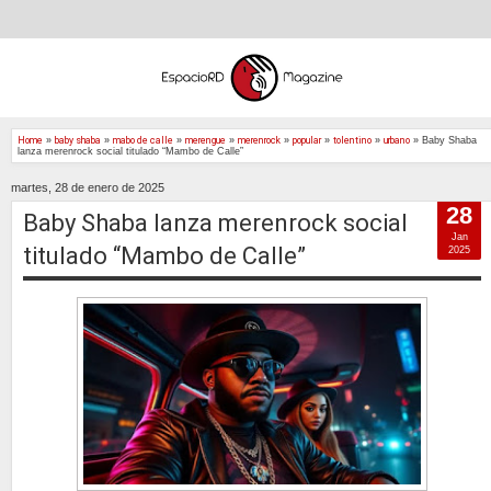
Home
»
baby shaba
»
mabo de calle
»
merengue
»
merenrock
»
popular
»
tolentino
»
urbano
»
Baby Shaba
lanza merenrock social titulado “Mambo de Calle”
martes, 28 de enero de 2025
28
Baby Shaba lanza merenrock social
Jan
titulado “Mambo de Calle”
2025