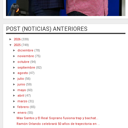
POST (NOTICIAS) ANTERIORES
►
2026
(339)
▼
2025
(749)
►
diciembre
(78)
►
noviembre
(75)
►
octubre
(94)
►
septiembre
(82)
►
agosto
(47)
►
julio
(56)
►
junio
(59)
►
mayo
(60)
►
abril
(47)
►
marzo
(31)
►
febrero
(65)
▼
enero
(55)
Max Santos y El Real Soprano fusiona trap y bachat...
Ramón Orlando celebrará 50 años de trayectoria en ...