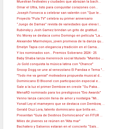
Muestran festivales y ciudades que abrazan la bach...
Omar el Ultra, listo para conquistar corazones con...
Joseph Fonseca a celebrar san valentin con “Que le...
Proyecto "Pula TV" celebra su primer aniversario
“Juego de Damas” revista de variedades que eleva l...
Rubinsky y Josh Gamez brindan un grito de gratitud...
Vic Morey se destaca como Domingo en película “La...
Alexander Marmolejos, joven promesa de la danza qu...
Emelyn Tapia con elegancia y tradición en el Carna...
Y los nominados son... Premios Soberano 2024 - 25
Baby Shaba lanza merenrock social titulado “Mambo ...
Jo Gold conquista la música latina con "Chance"
Snoop Dogg se une al venezolano El Pandaa e Tema "...
"Todo me va genial" motivadora propuesta musical d...
Dominicano El Bloonel con participación especial e...
Sale a la luz el primer Dembow en creole “Ou Paka...
MenaRD nominado para los prestigiosos "Evo Awards"
Venno lanza canción llena de amor y nostalgia “Mi...
Yonall Ley el mameyero que se destaca con Dembow, ...
Gerald Cruz Lora, talento dominicano que brilla en...
Presentan "Guía de Destinos Dominicanos" en FITUR ...
Miles de jóvenes se reúnen en "Alta mar"
Bachatero y Salseros estaran en el concierto “Sals...