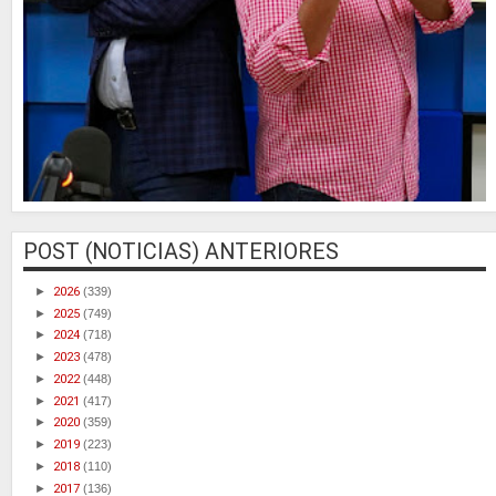
POST (NOTICIAS) ANTERIORES
►
2026
(339)
►
2025
(749)
►
2024
(718)
►
2023
(478)
►
2022
(448)
►
2021
(417)
►
2020
(359)
►
2019
(223)
►
2018
(110)
►
2017
(136)