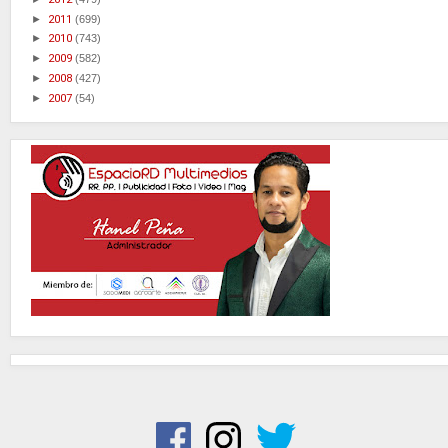
►
2011
(699)
►
2010
(743)
►
2009
(582)
►
2008
(427)
►
2007
(54)