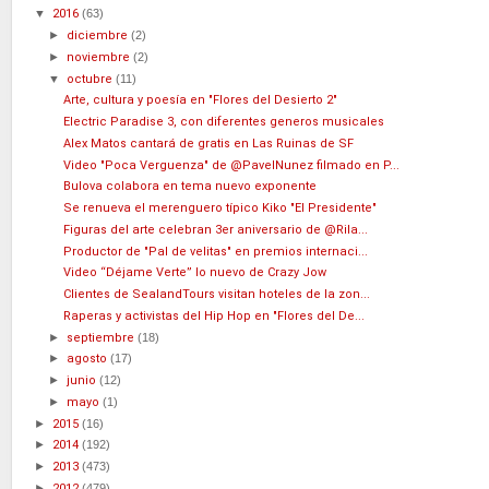
▼
2016
(63)
►
diciembre
(2)
►
noviembre
(2)
▼
octubre
(11)
Arte, cultura y poesía en "Flores del Desierto 2"
Electric Paradise 3, con diferentes generos musicales
Alex Matos cantará de gratis en Las Ruinas de SF
Video "Poca Verguenza" de @PavelNunez filmado en P...
Bulova colabora en tema nuevo exponente
Se renueva el merenguero típico Kiko "El Presidente"
Figuras del arte celebran 3er aniversario de @Rila...
Productor de "Pal de velitas" en premios internaci...
Video “Déjame Verte” lo nuevo de Crazy Jow
Clientes de SealandTours visitan hoteles de la zon...
Raperas y activistas del Hip Hop en "Flores del De...
►
septiembre
(18)
►
agosto
(17)
►
junio
(12)
►
mayo
(1)
►
2015
(16)
►
2014
(192)
►
2013
(473)
►
2012
(479)