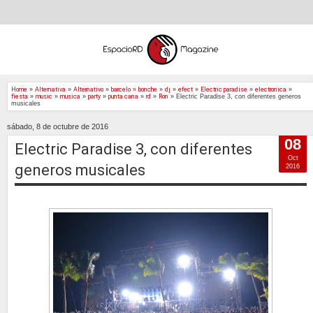
Home
»
Alternativa
»
Alternativo
»
barcelo
»
bonche
»
dj
»
efect
»
Electric paradise
»
electronica
»
fiesta
»
music
»
musica
»
party
»
punta cana
»
rd
»
Ron
»
Electric Paradise 3, con diferentes generos
musicales
sábado, 8 de octubre de 2016
08
Electric Paradise 3, con diferentes
Oct
generos musicales
2016