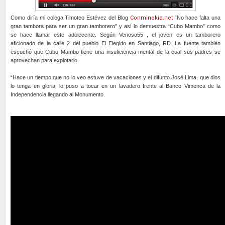
Como diría mi colega Timoteo Estévez del Blog
Conminokia.net
“No hace falta una
gran tambora para ser un gran tamborero” y así lo demuestra “Cubo Mambo” como
se hace llamar este adolecente. Según Venoso55 , el joven es un tamborero
aficionado de la calle 2 del pueblo El Elegido en Santiago, RD. La fuente también
escuchó que Cubo Mambo tiene una insuficiencia mental de la cual sus padres se
aprovechan para explotarlo.
“Hace un tiempo que no lo veo estuve de vacaciones y el difunto José Lima, que dios
lo tenga en gloria, lo puso a tocar en un lavadero frente al Banco Vimenca de la
Independencia llegando al Monumento.