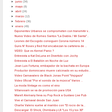
►
junio
(34)
►
mayo
(8)
►
abril
(24)
►
marzo
(12)
►
febrero
(36)
▼
enero
(49)
Exponentes Urbanos se comprometen con transmitir v...
Nuevo Video de Romeo Santos "La Diabla / Mi Santa"...
Leones del Escogido consiguen Corona número 14
Guns N' Roses y Red Hot encabezan la cartelera de ...
VIDEO: Que es Kernel Panic ?
Entrevista a Kat DeLuna en Divertido con Jochy
Entrevista a El Batallón en Noche de Luz
Jean Luis Fortuna, embajador de la bachata en Europa
Productor dominicano muere calcinado en su estudio...
Video Carnavalero de Black Jonas Point "Vejigazo"
Video Oficial "Por el sonido de la música" Varios ...
La moda Vintage es como el vino
Villanosam se va de promoción para USA
Marell Alemany lleva su Pop Rock a Gustavo Live Pub
Vive el Carnaval desde San Juan
Charlie Valens vuelve al mambo con "El rocio de la...
Descargar: El Shick, Chimbala y LR "Los 15 y los 30"