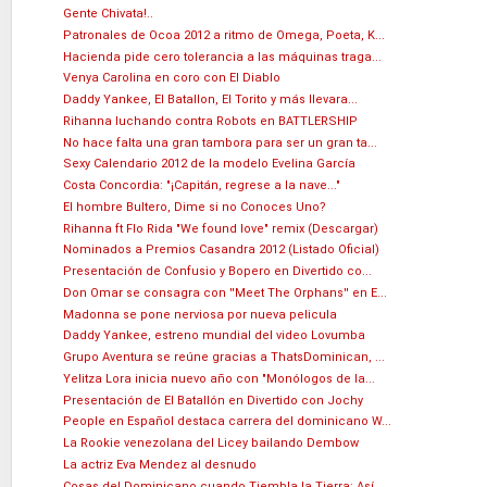
Gente Chivata!..
Patronales de Ocoa 2012 a ritmo de Omega, Poeta, K...
Hacienda pide cero tolerancia a las máquinas traga...
Venya Carolina en coro con El Diablo
Daddy Yankee, El Batallon, El Torito y más llevara...
Rihanna luchando contra Robots en BATTLERSHIP
No hace falta una gran tambora para ser un gran ta...
Sexy Calendario 2012 de la modelo Evelina García
Costa Concordia: "¡Capitán, regrese a la nave..."
El hombre Bultero, Dime si no Conoces Uno?
Rihanna ft Flo Rida "We found love" remix (Descargar)
Nominados a Premios Casandra 2012 (Listado Oficial)
Presentación de Confusio y Bopero en Divertido co...
Don Omar se consagra con ''Meet The Orphans'' en E...
Madonna se pone nerviosa por nueva pelicula
Daddy Yankee, estreno mundial del video Lovumba
Grupo Aventura se reúne gracias a ThatsDominican, ...
Yelitza Lora inicia nuevo año con "Monólogos de la...
Presentación de El Batallón en Divertido con Jochy
People en Español destaca carrera del dominicano W...
La Rookie venezolana del Licey bailando Dembow
La actriz Eva Mendez al desnudo
Cosas del Dominicano cuando Tiembla la Tierra: Así...