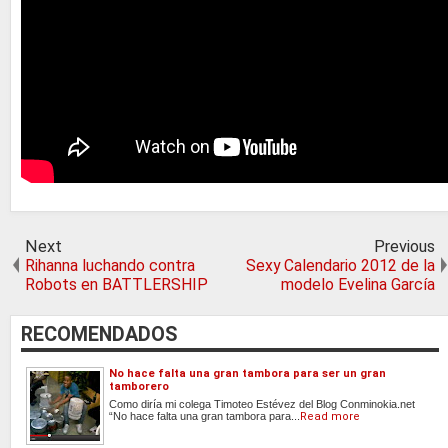
Next
Previous
Rihanna luchando contra
Sexy Calendario 2012 de la
Robots en BATTLERSHIP
modelo Evelina García
RECOMENDADOS
No hace falta una gran tambora para ser un gran
tamborero
Como diría mi colega Timoteo Estévez del Blog Conminokia.net
“No hace falta una gran tambora para...
Read more