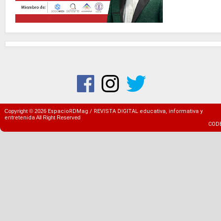
Copyright ©
2026
EspacioRDMag / REVISTA DIGITAL educativa, informativa y
entretenida
All Right Reserved
COD