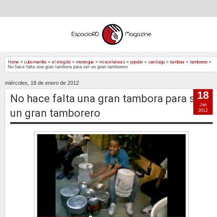
Home
»
cubo mambo
»
el elegido
»
merengue
»
miscelaneas
»
popular
»
santiago
»
tambora
»
tamborero
»
No hace falta una gran tambora para ser un gran tamborero
miércoles, 18 de enero de 2012
18
No hace falta una gran tambora para ser
Jan
un gran tamborero
2012