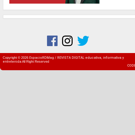
Copyright ©
2026
EspacioRDMag / REVISTA DIGITAL educativa, informativa y
entretenida
All Right Reserved
COD