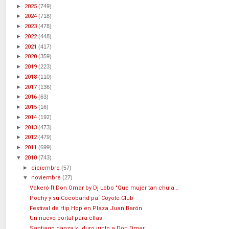
►
2025
(749)
►
2024
(718)
►
2023
(478)
►
2022
(448)
►
2021
(417)
►
2020
(359)
►
2019
(223)
►
2018
(110)
►
2017
(136)
►
2016
(63)
►
2015
(16)
►
2014
(192)
►
2013
(473)
►
2012
(479)
►
2011
(699)
▼
2010
(743)
►
diciembre
(57)
▼
noviembre
(27)
Vakeró ft Don Omar by Dj Lobo "Que mujer tan chula...
Pochy y su Cocoband pa´ Coyote Club
Festival de Hip Hop en Plaza Juan Barón
Un nuevo portal para ellas
Santiago danza kuduro junto a Don Omar