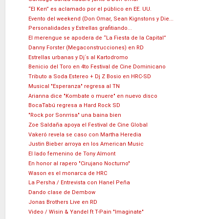
“El Ken” es aclamado por el público en EE. UU.
Evento del weekend (Don Omar, Sean Kignstons y Die...
Personalidades y Estrellas grafitiando...
El merengue se apodera de “La Fiesta de la Capital”
Danny Forster (Megaconstrucciones) en RD
Estrellas urbanas y Dj´s al Kartodromo
Benicio del Toro en 4to Festival de Cine Dominicano
Tributo a Soda Estereo + Dj Z Bosio en HRC-SD
Musical "Esperanza" regresa al TN
Arianna dice "Kombate o muere" en nuevo disco
BocaTabú regresa a Hard Rock SD
"Rock por Sonrrisa" una baina bien
Zoe Saldaña apoya el Festival de Cine Global
Vakeró revela se caso con Martha Heredia
Justin Bieber arroya en los American Music
El lado femenino de Tony Almont
En honor al rapero "Cirujano Nocturno"
Wason es el monarca de HRC
La Persha / Entrevista con Hanel Peña
Dando clase de Dembow
Jonas Brothers Live en RD
Video / Wisin & Yandel ft T-Pain "Imaginate"