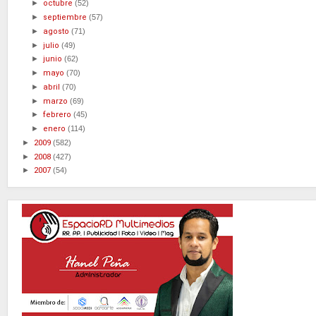
►
octubre
(52)
►
septiembre
(57)
►
agosto
(71)
►
julio
(49)
►
junio
(62)
►
mayo
(70)
►
abril
(70)
►
marzo
(69)
►
febrero
(45)
►
enero
(114)
►
2009
(582)
►
2008
(427)
►
2007
(54)