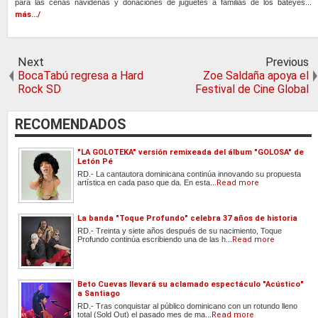
para las cenas navideñas y donaciones de juguetes a familias de los bateyes...
más.../
Next
Previous
BocaTabú regresa a Hard
Zoe Saldaña apoya el
Rock SD
Festival de Cine Global
RECOMENDADOS
"LA GOLOTEKA" versión remixeada del álbum "GOLOSA" de
Letón Pé
RD.- La cantautora dominicana continúa innovando su propuesta
artística en cada paso que da. En esta...
Read more
La banda "Toque Profundo" celebra 37 años de historia
RD.- Treinta y siete años después de su nacimiento, Toque
Profundo continúa escribiendo una de las h...
Read more
Beto Cuevas llevará su aclamado espectáculo "Acústico"
a Santiago
RD.- Tras conquistar al público dominicano con un rotundo lleno
total (Sold Out) el pasado mes de ma...
Read more