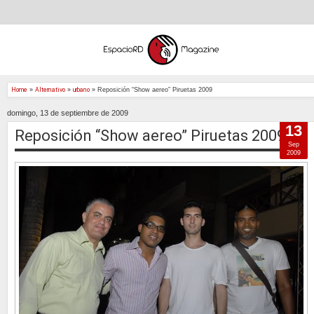
Home
»
Alternativo
»
urbano
»
Reposición “Show aereo” Piruetas 2009
domingo, 13 de septiembre de 2009
13
Reposición “Show aereo” Piruetas 2009
Sep
2009