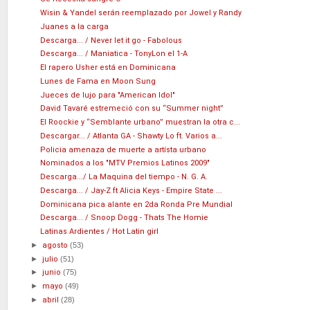
Wisin & Yandel serán reemplazado por Jowel y Randy
Juanes a la carga
Descarga... / Never let it go - Fabolous
Descarga... / Maniatica - TonyLon el 1-A
El rapero Usher está en Dominicana
Lunes de Fama en Moon Sung
Jueces de lujo para "American Idol"
David Tavaré estremeció con su “Summer night”
El Roockie y “Semblante urbano” muestran la otra c...
Descargar... / Atlanta GA - Shawty Lo ft. Varios a...
Policia amenaza de muerte a artísta urbano
Nominados a los "MTV Premios Latinos 2009"
Descarga.../ La Maquina del tiempo - N. G. A.
Descarga... / Jay-Z ft Alicia Keys - Empire State ...
Dominicana pica alante en 2da Ronda Pre Mundial
Descarga... / Snoop Dogg - Thats The Homie
Latinas Ardientes / Hot Latin girl
►
agosto
(53)
►
julio
(51)
►
junio
(75)
►
mayo
(49)
►
abril
(28)