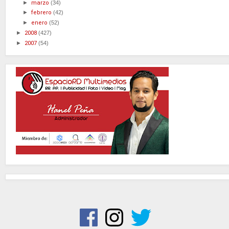
►
marzo
(34)
►
febrero
(42)
►
enero
(52)
►
2008
(427)
►
2007
(54)