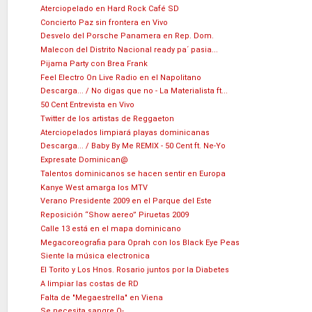
Aterciopelado en Hard Rock Café SD
Concierto Paz sin frontera en Vivo
Desvelo del Porsche Panamera en Rep. Dom.
Malecon del Distrito Nacional ready pa´ pasia...
Pijama Party con Brea Frank
Feel Electro On Live Radio en el Napolitano
Descarga... / No digas que no - La Materialista ft...
50 Cent Entrevista en Vivo
Twitter de los artistas de Reggaeton
Aterciopelados limpiará playas dominicanas
Descarga... / Baby By Me REMIX - 50 Cent ft. Ne-Yo
Expresate Dominican@
Talentos dominicanos se hacen sentir en Europa
Kanye West amarga los MTV
Verano Presidente 2009 en el Parque del Este
Reposición “Show aereo” Piruetas 2009
Calle 13 está en el mapa dominicano
Megacoreografia para Oprah con los Black Eye Peas
Siente la música electronica
El Torito y Los Hnos. Rosario juntos por la Diabetes
A limpiar las costas de RD
Falta de "Megaestrella" en Viena
Se necesita sangre O-