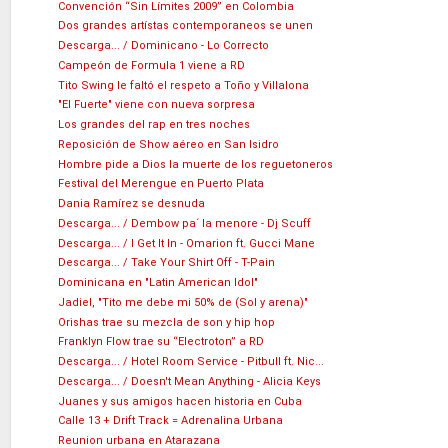
Convención “Sin Límites 2009” en Colombia
Dos grandes artístas contemporaneos se unen
Descarga... / Dominicano - Lo Correcto
Campeón de Formula 1 viene a RD
Tito Swing le faltó el respeto a Toño y Villalona
"El Fuerte" viene con nueva sorpresa
Los grandes del rap en tres noches
Reposición de Show aéreo en San Isidro
Hombre pide a Dios la muerte de los reguetoneros
Festival del Merengue en Puerto Plata
Dania Ramírez se desnuda
Descarga... / Dembow pa´ la menore - Dj Scuff
Descarga... / I Get It In - Omarion ft. Gucci Mane
Descarga... / Take Your Shirt Off - T-Pain
Dominicana en "Latin American Idol"
Jadiel, "Tito me debe mi 50% de (Sol y arena)"
Orishas trae su mezcla de son y hip hop
Franklyn Flow trae su “Electroton” a RD
Descarga... / Hotel Room Service - Pitbull ft. Nic...
Descarga... / Doesn't Mean Anything - Alicia Keys
Juanes y sus amigos hacen historia en Cuba
Calle 13 + Drift Track = Adrenalina Urbana
Reunion urbana en Atarazana