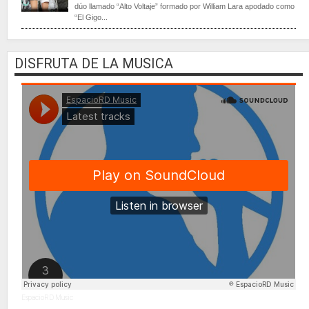
dúo llamado “Alto Voltaje” formado por William Lara apodado como
“El Gigo...
DISFRUTA DE LA MUSICA
EspacioRD Music