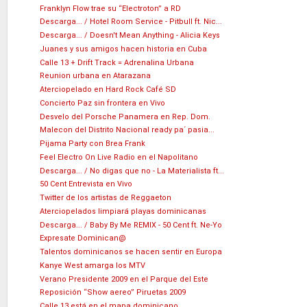
Franklyn Flow trae su “Electroton” a RD
Descarga... / Hotel Room Service - Pitbull ft. Nic...
Descarga... / Doesn't Mean Anything - Alicia Keys
Juanes y sus amigos hacen historia en Cuba
Calle 13 + Drift Track = Adrenalina Urbana
Reunion urbana en Atarazana
Aterciopelado en Hard Rock Café SD
Concierto Paz sin frontera en Vivo
Desvelo del Porsche Panamera en Rep. Dom.
Malecon del Distrito Nacional ready pa´ pasia...
Pijama Party con Brea Frank
Feel Electro On Live Radio en el Napolitano
Descarga... / No digas que no - La Materialista ft...
50 Cent Entrevista en Vivo
Twitter de los artistas de Reggaeton
Aterciopelados limpiará playas dominicanas
Descarga... / Baby By Me REMIX - 50 Cent ft. Ne-Yo
Expresate Dominican@
Talentos dominicanos se hacen sentir en Europa
Kanye West amarga los MTV
Verano Presidente 2009 en el Parque del Este
Reposición “Show aereo” Piruetas 2009
Calle 13 está en el mapa dominicano