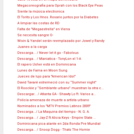
Megacoreografia para Oprah con los Black Eye Peas
Siente la música electronica
El Torito y Los Hnos. Rosario juntos por la Diabetes
A limpiar las costas de RD
Falta de "Megaestrella" en Viena
Se necesita sangre O-
Wisin & Yandel serán reemplazado por Jowel y Randy
Juanes a la carga
Descarga... / Never let it go - Fabolous
Descarga... / Maniatica - TonyLon el 1-A
El rapero Usher está en Dominicana
Lunes de Fama en Moon Sung
Jueces de lujo para "American Idol"
David Tavaré estremeció con su “Summer night”
El Roockie y “Semblante urbano” muestran la otra c...
Descargar... / Atlanta GA - Shawty Lo ft. Varios a...
Policia amenaza de muerte a artísta urbano
Nominados a los "MTV Premios Latinos 2009"
Descarga.../ La Maquina del tiempo - N. G. A.
Descarga... / Jay-Z ft Alicia Keys - Empire State ...
Dominicana pica alante en 2da Ronda Pre Mundial
Descarga... / Snoop Dogg - Thats The Homie