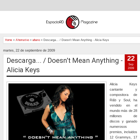
Home
»
Alternativo
»
urbano
»
Descarga... / Doesn't Mean Anything - Alicia Keys
martes, 22 de septiembre de 2009
22
Descarga... / Doesn't Mean Anything -
Sep
Alicia Keys
2009
Alicia Keys
cantante y
compositora de
R&b y Soul, ha
vendido en el
mundo más de 28
millones de
discos y ganado
numerosos
premios, incluidos
12 Grammys, 17