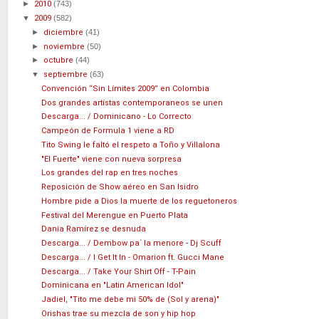
►
2010
(743)
▼
2009
(582)
►
diciembre
(41)
►
noviembre
(50)
►
octubre
(44)
▼
septiembre
(63)
Convención “Sin Límites 2009” en Colombia
Dos grandes artístas contemporaneos se unen
Descarga... / Dominicano - Lo Correcto
Campeón de Formula 1 viene a RD
Tito Swing le faltó el respeto a Toño y Villalona
"El Fuerte" viene con nueva sorpresa
Los grandes del rap en tres noches
Reposición de Show aéreo en San Isidro
Hombre pide a Dios la muerte de los reguetoneros
Festival del Merengue en Puerto Plata
Dania Ramírez se desnuda
Descarga... / Dembow pa´ la menore - Dj Scuff
Descarga... / I Get It In - Omarion ft. Gucci Mane
Descarga... / Take Your Shirt Off - T-Pain
Dominicana en "Latin American Idol"
Jadiel, "Tito me debe mi 50% de (Sol y arena)"
Orishas trae su mezcla de son y hip hop