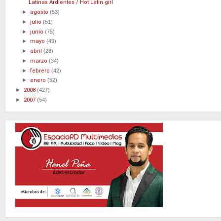
Latinas Ardientes / Hot Latin girl
►
agosto
(53)
►
julio
(51)
►
junio
(75)
►
mayo
(49)
►
abril
(28)
►
marzo
(34)
►
febrero
(42)
►
enero
(52)
►
2008
(427)
►
2007
(54)