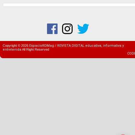
Copyright ©
2026
EspacioRDMag / REVISTA DIGITAL educativa, informativa y
entretenida
All Right Reserved
COD