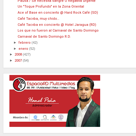
Pausa / Se necesita sangre O negativa urgente
Un "Toque Profundo" en la Zona Oriental
Ace of Base en concierto @ Hard Rock Café (SD)
Café Tacvba, muy chido…
Café Tacvba en concierto @ Hotel Jaragua (RD)
Los que no fueron al Carnaval de Santo Domingo
Carnaval de Santo Domingo R.D.
►
febrero
(42)
►
enero
(52)
►
2008
(427)
►
2007
(54)