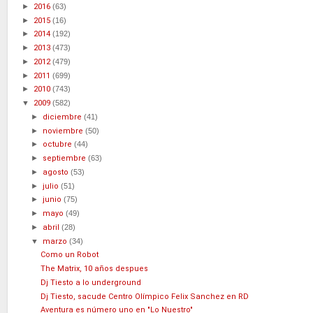
►
2016
(63)
►
2015
(16)
►
2014
(192)
►
2013
(473)
►
2012
(479)
►
2011
(699)
►
2010
(743)
▼
2009
(582)
►
diciembre
(41)
►
noviembre
(50)
►
octubre
(44)
►
septiembre
(63)
►
agosto
(53)
►
julio
(51)
►
junio
(75)
►
mayo
(49)
►
abril
(28)
▼
marzo
(34)
Como un Robot
The Matrix, 10 años despues
Dj Tiesto a lo underground
Dj Tiesto, sacude Centro Olímpico Felix Sanchez en RD
Aventura es número uno en "Lo Nuestro"