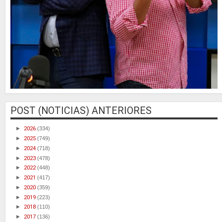
POST (NOTICIAS) ANTERIORES
►
2026
(334)
►
2025
(749)
►
2024
(718)
►
2023
(478)
►
2022
(448)
►
2021
(417)
►
2020
(359)
►
2019
(223)
►
2018
(110)
►
2017
(136)