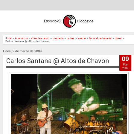
Home
»
Alternativo
»
altos de chavon
»
concierto
»
cultura
»
evento
»
fernando echavarria
»
urbano
»
Carlos Santana @ Altos de Chavon
lunes, 9 de marzo de 2009
09
Carlos Santana @ Altos de Chavon
Mar
2009