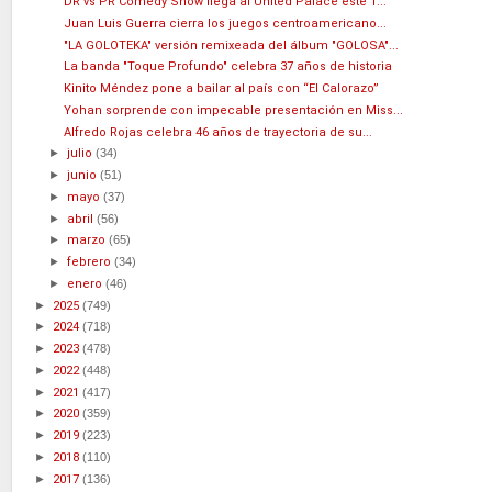
DR vs PR Comedy Show llega al United Palace este 1...
Juan Luis Guerra cierra los juegos centroamericano...
"LA GOLOTEKA" versión remixeada del álbum "GOLOSA"...
La banda "Toque Profundo" celebra 37 años de historia
Kinito Méndez pone a bailar al país con “El Calorazo”
Yohan sorprende con impecable presentación en Miss...
Alfredo Rojas celebra 46 años de trayectoria de su...
►
julio
(34)
►
junio
(51)
►
mayo
(37)
►
abril
(56)
►
marzo
(65)
►
febrero
(34)
►
enero
(46)
►
2025
(749)
►
2024
(718)
►
2023
(478)
►
2022
(448)
►
2021
(417)
►
2020
(359)
►
2019
(223)
►
2018
(110)
►
2017
(136)