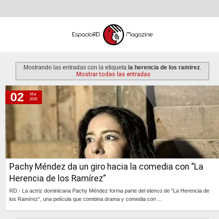
Mostrando las entradas con la etiqueta
la herencia de los ramirez
.
Mostrar todas las entradas
02
Mar
lunes, 2 de marzo de 2026
2026
Pachy Méndez da un giro hacia la comedia con “La
Herencia de los Ramírez”
RD.- La actriz dominicana Pachy Méndez forma parte del elenco de “La Herencia de
los Ramírez”, una película que combina drama y comedia con ...
Continúa »