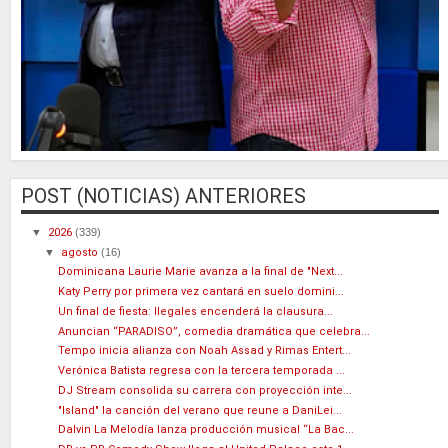
POST (NOTICIAS) ANTERIORES
▼
2026
(339)
▼
agosto
(16)
Dominicana Laurie Marie avanza a la final de "Next...
Katy Perry por primera vez cantará en suelo domini...
Un final de fiesta: Ilegales encenderá la clausura...
Anuncian “PARADISO”, comedia dramática que celebra...
Tempo inicia alianza con Noah Assad y Rimas Entert...
Verónica Batista regresa con la tercera temporada ...
DJ Stream consolida su carrera con proyección inte...
"Island" la canción del verano que reune a DaniLei...
Dalvin La Melodía lanza producción musical “La Bac...