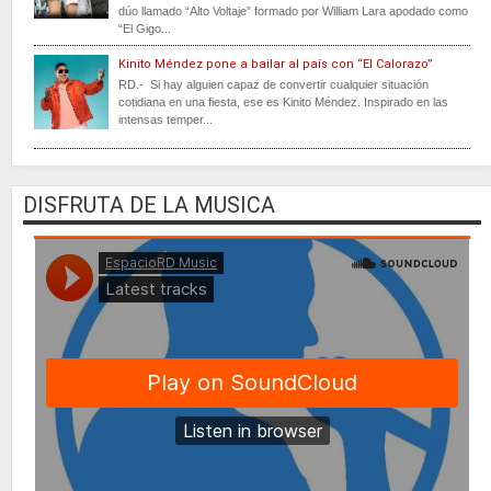
dúo llamado “Alto Voltaje” formado por William Lara apodado como
“El Gigo...
Kinito Méndez pone a bailar al país con “El Calorazo”
RD.- Si hay alguien capaz de convertir cualquier situación
cotidiana en una fiesta, ese es Kinito Méndez. Inspirado en las
intensas temper...
DISFRUTA DE LA MUSICA