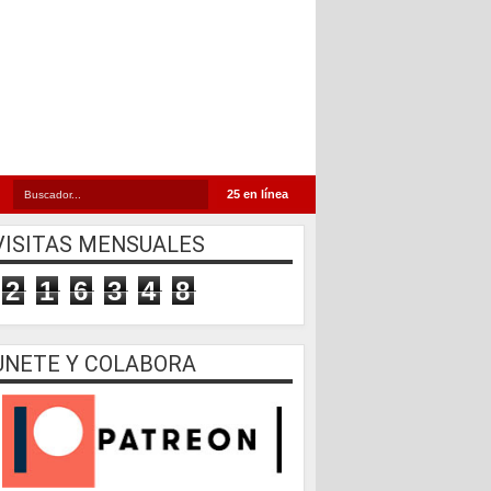
25 en línea
VISITAS MENSUALES
2
1
6
3
4
8
UNETE Y COLABORA