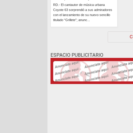
RD.- El cantautor de música urbana
Coyote 63 sorprendió a sus admiradores
con el lanzamiento de su nuevo sencillo
titulado “Grillete”; anunc...
Continúa »
C
ESPACIO PUBLICITARIO