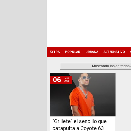
EXTRA
POPULAR
URBANA
ALTERNATIVO
Mostrando las entradas 
06
Dec
lunes, 6 de diciembre de 2021
2021
“Grillete” el sencillo que
catapulta a Coyote 63