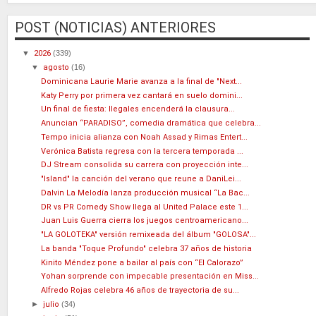
POST (NOTICIAS) ANTERIORES
▼
2026
(339)
▼
agosto
(16)
Dominicana Laurie Marie avanza a la final de "Next...
Katy Perry por primera vez cantará en suelo domini...
Un final de fiesta: Ilegales encenderá la clausura...
Anuncian “PARADISO”, comedia dramática que celebra...
Tempo inicia alianza con Noah Assad y Rimas Entert...
Verónica Batista regresa con la tercera temporada ...
DJ Stream consolida su carrera con proyección inte...
"Island" la canción del verano que reune a DaniLei...
Dalvin La Melodía lanza producción musical “La Bac...
DR vs PR Comedy Show llega al United Palace este 1...
Juan Luis Guerra cierra los juegos centroamericano...
"LA GOLOTEKA" versión remixeada del álbum "GOLOSA"...
La banda "Toque Profundo" celebra 37 años de historia
Kinito Méndez pone a bailar al país con “El Calorazo”
Yohan sorprende con impecable presentación en Miss...
Alfredo Rojas celebra 46 años de trayectoria de su...
►
julio
(34)