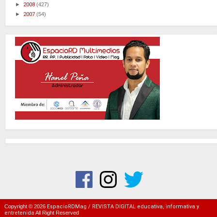
►
2008
(427)
►
2007
(54)
Copyright ©
2026
EspacioRDMag / REVISTA DIGITAL educativa, informativa y
entretenida
All Right Reserved