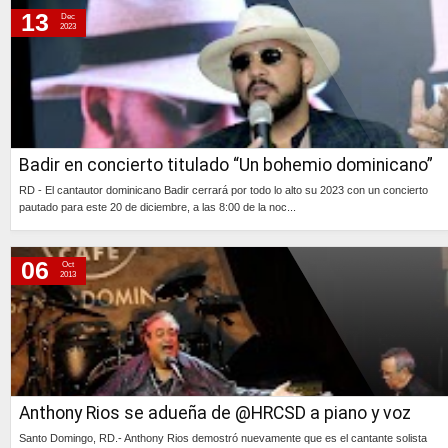
13
Dec
2023
Badir en concierto titulado “Un bohemio dominicano”
RD - El cantautor dominicano Badir cerrará por todo lo alto su 2023 con un concierto
pautado para este 20 de diciembre, a las 8:00 de la noc...
Continúa »
06
Oct
2013
Anthony Rios se adueña de @HRCSD a piano y voz
Santo Domingo, RD.- Anthony Rios demostró nuevamente que es el cantante solista