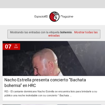
Mostrando las entradas con la etiqueta
bohemio
.
Mostrar todas las
entradas
07
Jul
martes, 7 de julio de 2026
2026
miércoles, 13 de diciembre de 2023
domingo, 6 de octubre de 2013
Nacho Estrella presenta concierto “Bachata
bohemia” en HRC
RD.- El cantante dominicano Nacho Estrella se encuentra listo para brindarle a su
público una noche inolvidable con su concierto “ Bachata ...
Continúa »