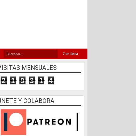
7 en línea
VISITAS MENSUALES
2
1
9
3
1
4
UNETE Y COLABORA