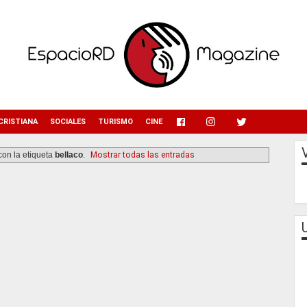
menu
CRISTIANA
SOCIALES
TURISMO
CINE
con la etiqueta
bellaco
.
Mostrar todas las entradas