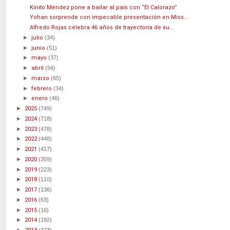
Kinito Méndez pone a bailar al país con “El Calorazo”
Yohan sorprende con impecable presentación en Miss...
Alfredo Rojas celebra 46 años de trayectoria de su...
►
julio
(34)
►
junio
(51)
►
mayo
(37)
►
abril
(56)
►
marzo
(65)
►
febrero
(34)
►
enero
(46)
►
2025
(749)
►
2024
(718)
►
2023
(478)
►
2022
(448)
►
2021
(417)
►
2020
(359)
►
2019
(223)
►
2018
(110)
►
2017
(136)
►
2016
(63)
►
2015
(16)
►
2014
(192)