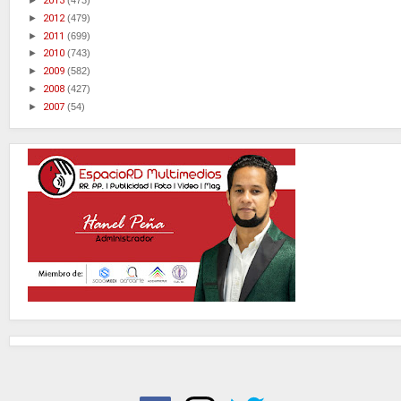
►
2013
(473)
►
2012
(479)
►
2011
(699)
►
2010
(743)
►
2009
(582)
►
2008
(427)
►
2007
(54)