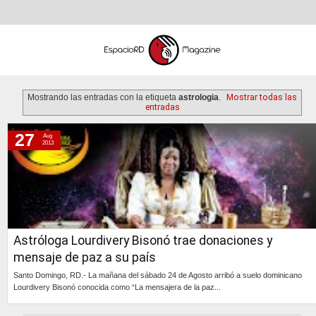
Mostrando las entradas con la etiqueta
astrologia
.
Mostrar todas las
entradas
27
Aug
martes, 27 de agosto de 2013
2013
Astróloga Lourdivery Bisonó trae donaciones y
mensaje de paz a su país
Santo Domingo, RD.- La mañana del sábado 24 de Agosto arribó a suelo dominicano
Lourdivery Bisonó conocida como “La mensajera de la paz...
Continúa »