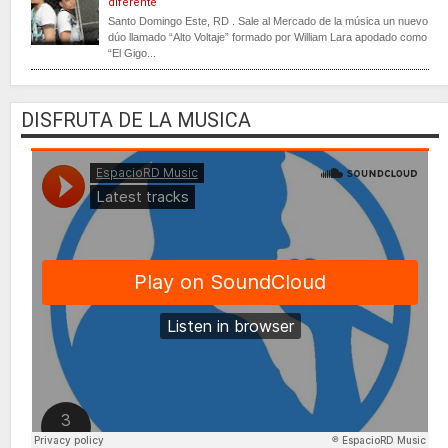
diferente
Santo Domingo Este, RD . Sale al Mercado de la música un nuevo
dúo llamado “Alto Voltaje” formado por William Lara apodado como
“El Gigo...
DISFRUTA DE LA MUSICA