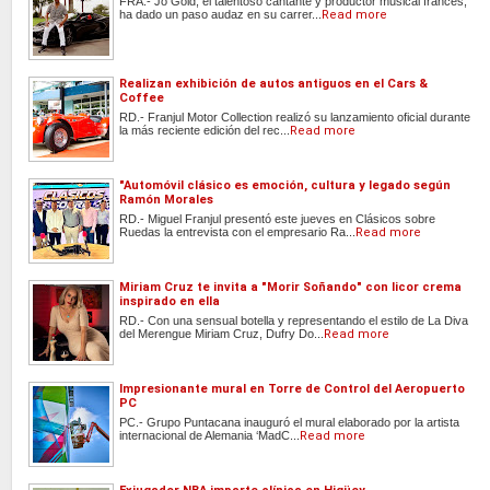
FRA.- Jo Gold, el talentoso cantante y productor musical francés,
ha dado un paso audaz en su carrer...
Read more
Realizan exhibición de autos antiguos en el Cars &
Coffee
RD.- Franjul Motor Collection realizó su lanzamiento oficial durante
la más reciente edición del rec...
Read more
"Automóvil clásico es emoción, cultura y legado según
Ramón Morales
RD.- Miguel Franjul presentó este jueves en Clásicos sobre
Ruedas la entrevista con el empresario Ra...
Read more
Miriam Cruz te invita a "Morir Soñando" con licor crema
inspirado en ella
RD.- Con una sensual botella y representando el estilo de La Diva
del Merengue Miriam Cruz, Dufry Do...
Read more
Impresionante mural en Torre de Control del Aeropuerto
PC
PC.- Grupo Puntacana inauguró el mural elaborado por la artista
internacional de Alemania ‘MadC...
Read more