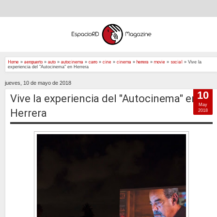
Home
»
aeropuerto
»
auto
»
autocinema
»
carro
»
cine
»
cinema
»
herrera
»
movie
»
social
»
Vive la
experiencia del "Autocinema" en Herrera
jueves, 10 de mayo de 2018
10
Vive la experiencia del "Autocinema" en
May
Herrera
2018