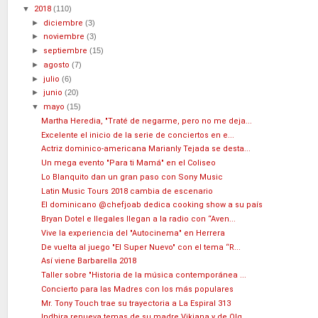
▼
2018
(110)
►
diciembre
(3)
►
noviembre
(3)
►
septiembre
(15)
►
agosto
(7)
►
julio
(6)
►
junio
(20)
▼
mayo
(15)
Martha Heredia, "Traté de negarme, pero no me deja...
Excelente el inicio de la serie de conciertos en e...
Actriz dominico-americana Marianly Tejada se desta...
Un mega evento "Para ti Mamá" en el Coliseo
Lo Blanquito dan un gran paso con Sony Music
Latin Music Tours 2018 cambia de escenario
El dominicano @chefjoab dedica cooking show a su país
Bryan Dotel e Ilegales llegan a la radio con “Aven...
Vive la experiencia del "Autocinema" en Herrera
De vuelta al juego "El Super Nuevo" con el tema “R...
Así viene Barbarella 2018
Taller sobre "Historia de la música contemporánea ...
Concierto para las Madres con los más populares
Mr. Tony Touch trae su trayectoria a La Espiral 313
Indhira renueva temas de su madre Vikiana y de Olg...