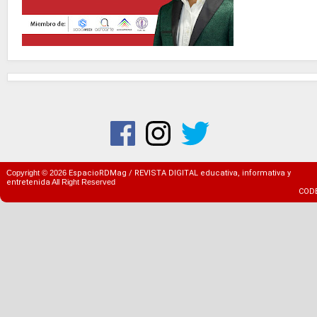
Copyright ©
2026
EspacioRDMag / REVISTA DIGITAL educativa, informativa y
entretenida
All Right Reserved
COD