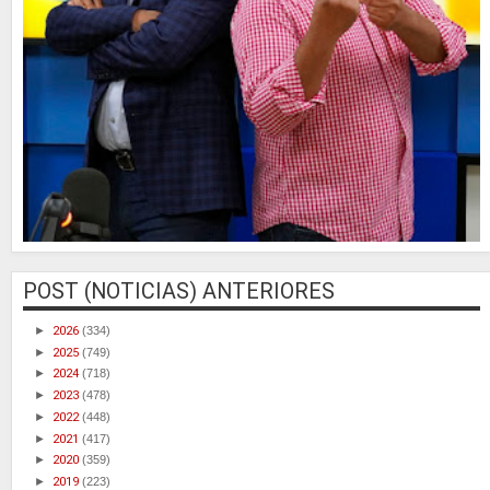
POST (NOTICIAS) ANTERIORES
►
2026
(334)
►
2025
(749)
►
2024
(718)
►
2023
(478)
►
2022
(448)
►
2021
(417)
►
2020
(359)
►
2019
(223)