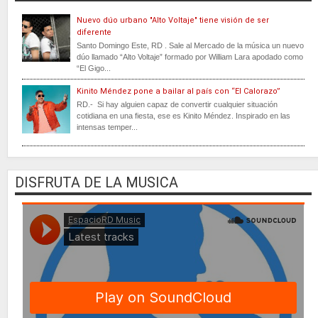
Nuevo dúo urbano "Alto Voltaje" tiene visión de ser
diferente
Santo Domingo Este, RD . Sale al Mercado de la música un nuevo
dúo llamado “Alto Voltaje” formado por William Lara apodado como
“El Gigo...
Kinito Méndez pone a bailar al país con “El Calorazo”
RD.- Si hay alguien capaz de convertir cualquier situación
cotidiana en una fiesta, ese es Kinito Méndez. Inspirado en las
intensas temper...
DISFRUTA DE LA MUSICA