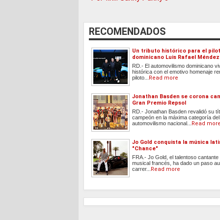
RECOMENDADOS
Un tributo histórico para el pilo
dominicano Luis Rafael Méndez
RD.- El automovilismo dominicano vi
histórica con el emotivo homenaje re
piloto...
Read more
Jonathan Basden se corona ca
Gran Premio Repsol
RD.- Jonathan Basden revalidó su tít
campeón en la máxima categoría del
automovilismo nacional...
Read mor
Jo Gold conquista la música lat
"Chance"
FRA.- Jo Gold, el talentoso cantante
musical francés, ha dado un paso a
carrer...
Read more