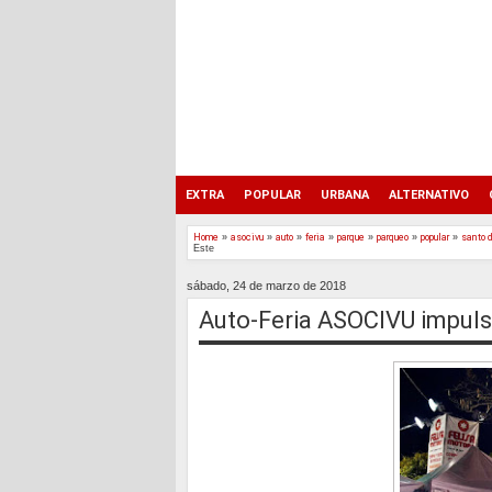
EXTRA
POPULAR
URBANA
ALTERNATIVO
Home
»
asocivu
»
auto
»
feria
»
parque
»
parqueo
»
popular
»
santo 
Este
sábado, 24 de marzo de 2018
Auto-Feria ASOCIVU impul