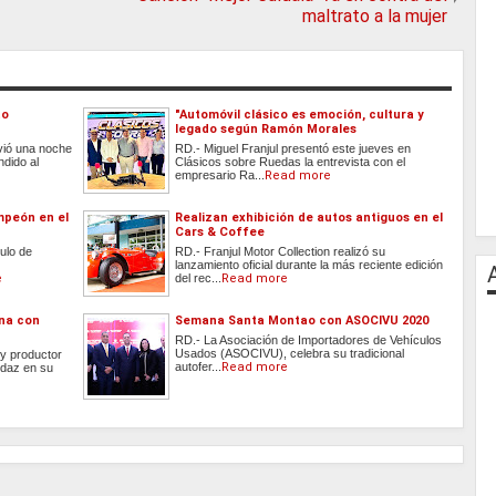
maltrato a la mujer
to
"Automóvil clásico es emoción, cultura y
legado según Ramón Morales
vió una noche
RD.- Miguel Franjul presentó este jueves en
ndido al
Clásicos sobre Ruedas la entrevista con el
empresario Ra...
Read more
mpeón en el
Realizan exhibición de autos antiguos en el
Cars & Coffee
ulo de
RD.- Franjul Motor Collection realizó su
lanzamiento oficial durante la más reciente edición
e
del rec...
Read more
ina con
Semana Santa Montao con ASOCIVU 2020
RD.- La Asociación de Importadores de Vehículos
Usados (ASOCIVU), celebra su tradicional
 y productor
autofer...
Read more
udaz en su