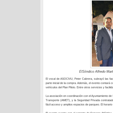
ElSiìndico Alfredo Ma
El vocal de ASOCIVU, Peter Cabrera, subrayó las facil
parte inicial de la compra. Además, el evento contará 
vehículos del Plan Piloto. Entre otros servicios y faci
La asociación en coordinación con el Ayuntamiento de S
Transporte (AMET), y la Seguridad Privada contratada 
fácil acceso y amplios espacios de parqueo. El horario
El evento cuenta con el soporte de Seguros Atlántica