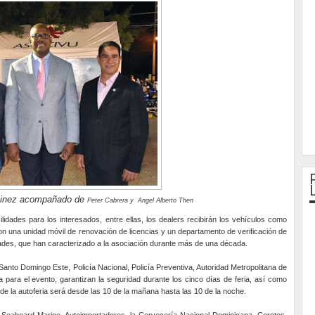
rtinez acompañado de
Peter Cabrera y Angel Alberto Then
idades para los interesados, entre ellas, los dealers recibirán los vehículos como
con una unidad móvil de renovación de licencias y un departamento de verificación de
lidades, que han caracterizado a la asociación durante más de una década.
anto Domingo Este, Policía Nacional, Policía Preventiva, Autoridad Metropolitana de
para el evento, garantizan la seguridad durante los cinco días de feria, así como
 de la autoferia será desde las 10 de la mañana hasta las 10 de la noche.
, Seaboard Marine, Autoimportadores, la Cervecería Nacional Dominicana, Corotos,