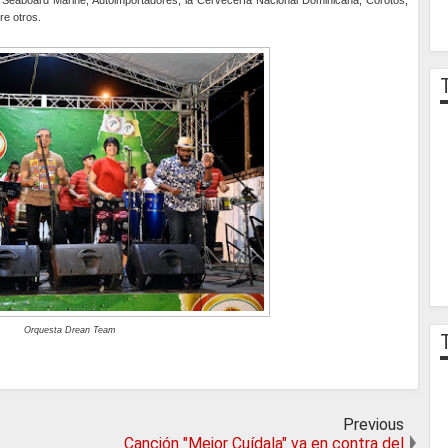
re otros.
Orquesta Drean Team
Previous
Canción "Mejor Cuídala" va en contra del