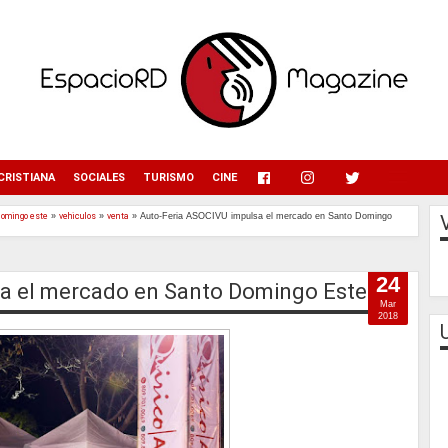
menu
CRISTIANA
SOCIALES
TURISMO
CINE
domingo este
»
vehiculos
»
venta
»
Auto-Feria ASOCIVU impulsa el mercado en Santo Domingo
24
sa el mercado en Santo Domingo Este
Mar
2018