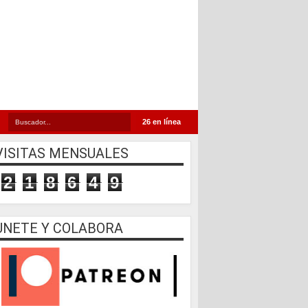
26 en línea
VISITAS MENSUALES
2
1
8
6
4
9
UNETE Y COLABORA