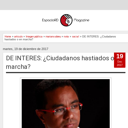
Home
»
articulo
»
Imagen publica
»
mariano abreu
»
nota
»
social
»
DE INTERES: ¿Ciudadanos
hastiados o en marcha?
martes, 19 de diciembre de 2017
19
DE INTERES: ¿Ciudadanos hastiados o en
Dec
marcha?
2017