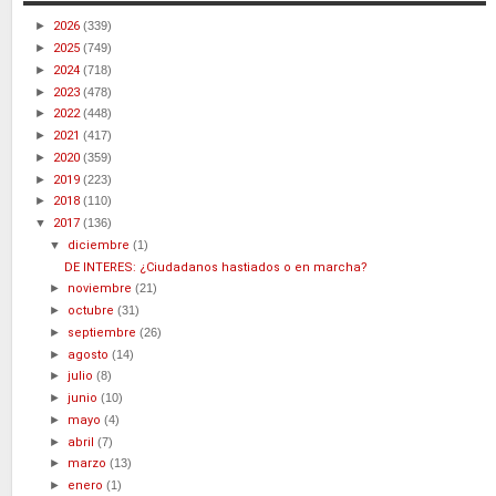
►
2026
(339)
►
2025
(749)
►
2024
(718)
►
2023
(478)
►
2022
(448)
►
2021
(417)
►
2020
(359)
►
2019
(223)
►
2018
(110)
▼
2017
(136)
▼
diciembre
(1)
DE INTERES: ¿Ciudadanos hastiados o en marcha?
►
noviembre
(21)
►
octubre
(31)
►
septiembre
(26)
►
agosto
(14)
►
julio
(8)
►
junio
(10)
►
mayo
(4)
►
abril
(7)
►
marzo
(13)
►
enero
(1)