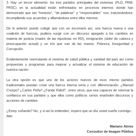
3. Hay un tercer elemento: los tres partidos principales del sistemas (PLD, PRM,
PRSC) en la actualidad están enfrentados en procesos internos donde han
demostrado que tan “honesto”, “de palabras” y “responsables” son, traicionándose,
incumpliendo sus acuerdos y difamándose entre ellos mismos.
De lo anterior puedo colegir que con un escenario así, una fuerza nueva o una
coalición de fuerzas, pudiera surgir con un discurso apegado a los cambios en
materia de justicia (madre de las injusticias en RD), inmigración (dolor de cabeza y
preocupación actual) y un trío que van de las manos: Pobreza, Inseguridad y
Corrupción.
Evidentemente reenrutando el sistema de salud pública y sanidad del país así como
propuestas y programas para mejorar y actualizar el sistema de educación de
nuestra nación.
La otra opción es que uno de los actores nuevos de esos mismo partidos
tradicionales puedan crear una fuerza interna seria y con diferenciación: ¿Manuel
Crespo? ¿Carlos Peña? ¿Faride Raful? , entre otros, que sea capaces de retornar la
confianza en sus partidos y que ellos como políticos serios enarbolen discursos y
acciones de cambios.
¿Estoy soñando? No, y si así lo entienden, espero que un día usted sueñe conmigo...
Atte:
Mariano Abreu
Consultor de Imagen Pública