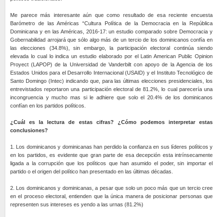
Me parece más interesante aún que como resultado de esa reciente encuesta
Barómetro de las Américas “Cultura Política de la Democracia en la República
Dominicana y en las Américas, 2016-17: un estudio comparado sobre Democracia y
Gobernabilidad arrojará que sólo algo más de un tercio de los dominicanos confía en
las elecciones (34.8%), sin embargo, la participación electoral continúa siendo
elevada lo cual lo indica un estudio elaborado por el Latin American Public Opinion
Proyect (LAPOP) de la Universidad de Vanderbilt con apoyo de la Agencia de los
Estados Unidos para el Desarrollo Internacional (USAID) y el Instituto Tecnológico de
Santo Domingo (Intec) indicando que, para las últimas elecciones presidenciales, los
entrevistados reportaron una participación electoral de 81.2%, lo cual parecería una
incongruencia y mucho mas si le adhiere que solo el 20.4% de los dominicanos
confían en los partidos políticos.
¿Cuál es la lectura de estas cifras? ¿Cómo podemos interpretar estas
conclusiones?
1. Los dominicanos y dominicanas han perdido la confianza en sus líderes políticos y
en los partidos, es evidente que gran parte de esa decepción esta intrínsecamente
ligada a la corrupción que los políticos que han asumido el poder, sin importar el
partido o el origen del político han presentado en las últimas décadas.
2. Los dominicanos y dominicanas, a pesar que solo un poco más que un tercio cree
en el proceso electoral, entienden que la única manera de posicionar personas que
representen sus intereses es yendo a las urnas (81.2%)