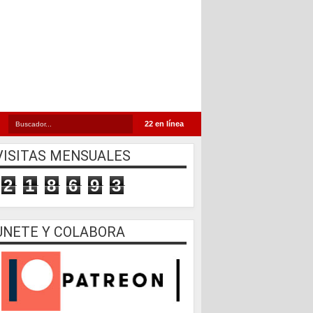
22 en línea
VISITAS MENSUALES
2
1
8
6
9
3
UNETE Y COLABORA