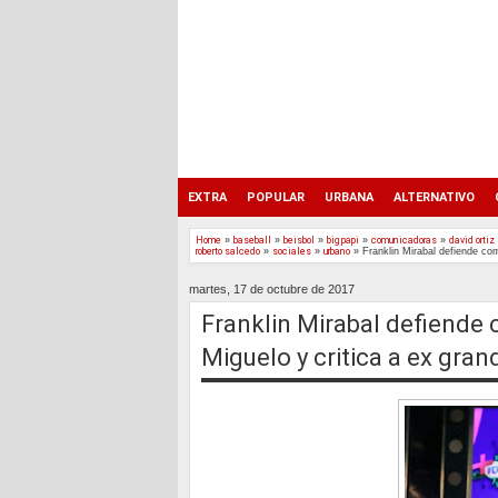
EXTRA
POPULAR
URBANA
ALTERNATIVO
Home
»
baseball
»
beisbol
»
big papi
»
comunicadoras
»
david ortiz
roberto salcedo
»
sociales
»
urbano
»
Franklin Mirabal defiende co
martes, 17 de octubre de 2017
Franklin Mirabal defiende
Miguelo y critica a ex gran