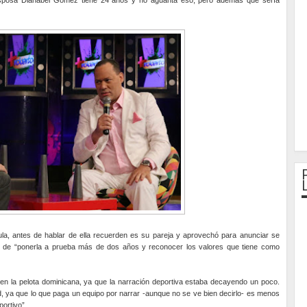
 esposa Dianabel Gómez tiene 24 años y no aguanta eso, pero además que sería
ula, antes de hablar de ella recuerden es su pareja y aprovechó para anunciar se
, de “ponerla a prueba más de dos años y reconocer los valores que tiene como
r en la pelota dominicana, ya que la narración deportiva estaba decayendo un poco.
ad, ya que lo que paga un equipo por narrar -aunque no se ve bien decirlo- es menos
ortivo”.