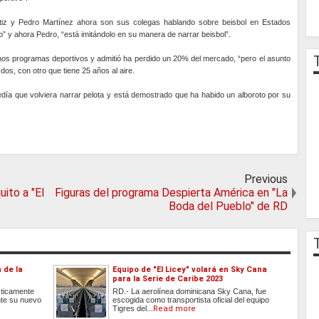
iz y Pedro Martínez ahora son sus colegas hablando sobre beisbol en Estados
do” y ahora Pedro, “está imitándolo en su manera de narrar beisbol”.
os programas deportivos y admitió ha perdido un 20% del mercado, “pero el asunto
s, con otro que tiene 25 años al aire.
e pedía que volviera narrar pelota y está demostrado que ha habido un alboroto por su
Previous
ito a "El
Figuras del programa Despierta América en "La
Boda del Pueblo" de RD
 de la
Equipo de "El Licey" volará en Sky Cana
”
para la Serie de Caribe 2023
sticamente
RD.- La aerolínea dominicana Sky Cana, fue
nte su nuevo
escogida como transportista oficial del equipo
Tigres del...
Read more