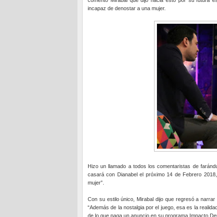
comentó Mirabal que dijo hacia esto por su futura
incapaz de denostar a una mujer.
Hizo un llamado a todos los comentaristas de faránd
casará con Dianabel el próximo 14 de Febrero 2018
mujer”.
Con su estilo único, Mirabal dijo que regresó a narra
“Además de la nostalgia por el juego, esa es la realid
de lo que paga un anuncio en su programa Impacto Dep