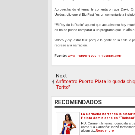
Aprovechando el tema, le comentaron que David Ort
Unidos, dijo que el Big Papí “es un comentarista insípi
“El Rey de la Radio” apuntó que actualmente hay much
es no se puede comparar a un programa que un año o do
Valoró y dijo estar feliz porque la gente en la calle l
regreso a la narración.
Fuente:
www.imagenesdominicanas.com
Next
Anfiteatro Puerto Plata le queda chiqu
Torito"
RECOMENDADOS
La Caribeña narrando la historia
Pelota dominicana en "“Beisbol
RD. Carmen Jiménez, conocida artí
como "La Caribeña" lanzó formalme
álbum tit...
Read more