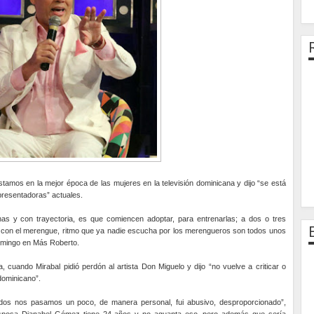
 estamos en la mejor época de las mujeres en la televisión dominicana y dijo “se está
presentadoras” actuales.
s y con trayectoria, es que comiencen adoptar, para entrenarlas; a dos o tres
con el merengue, ritmo que ya nadie escucha por los merengueros son todos unos
domingo en Más Roberto.
, cuando Mirabal pidió perdón al artista Don Miguelo y dijo “no vuelve a criticar o
dominicano”.
 dos nos pasamos un poco, de manera personal, fui abusivo, desproporcionado”,