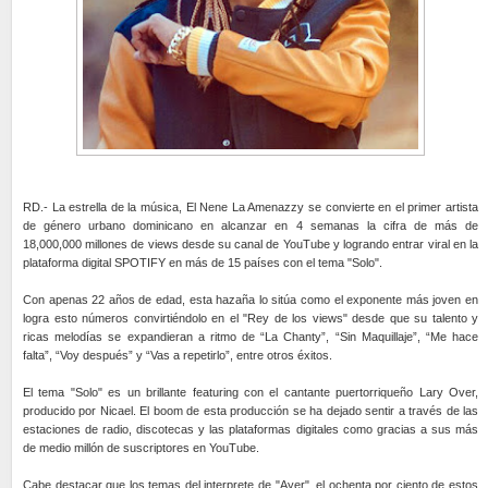
RD.- La estrella de la música, El Nene La Amenazzy se convierte en el primer artista
de género urbano dominicano en alcanzar en 4 semanas la cifra de más de
18,000,000 millones de views desde su canal de YouTube y logrando entrar viral en la
plataforma digital SPOTIFY en más de 15 países con el tema "Solo".
Con apenas 22 años de edad, esta hazaña lo sitúa como el exponente más joven en
logra esto números convirtiéndolo en el "Rey de los views" desde que su talento y
ricas melodías se expandieran a ritmo de “La Chanty”, “Sin Maquillaje”, “Me hace
falta”, “Voy después” y “Vas a repetirlo”, entre otros éxitos.
El tema "Solo" es un brillante featuring con el cantante puertorriqueño Lary Over,
producido por Nicael. El boom de esta producción se ha dejado sentir a través de las
estaciones de radio, discotecas y las plataformas digitales como gracias a sus más
de medio millón de suscriptores en YouTube.
Cabe destacar que los temas del interprete de "Ayer", el ochenta por ciento de estos