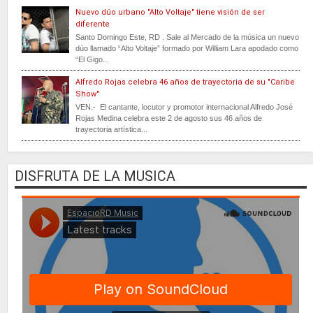
Nuevo dúo urbano "Alto Voltaje" tiene visión de ser
diferente
Santo Domingo Este, RD . Sale al Mercado de la música un nuevo
dúo llamado “Alto Voltaje” formado por William Lara apodado como
“El Gigo...
Alfredo Rojas celebra 46 años de trayectoria de su "Caribe
Show"
VEN.- El cantante, locutor y promotor internacional Alfredo José
Rojas Medina celebra este 2 de agosto sus 46 años de
trayectoria artística...
DISFRUTA DE LA MUSICA