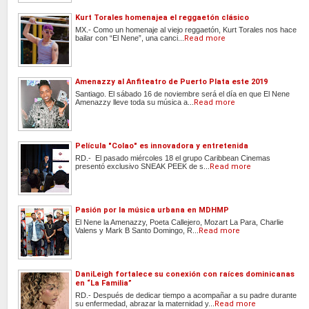
Kurt Torales homenajea el reggaetón clásico
MX.- Como un homenaje al viejo reggaetón, Kurt Torales nos hace
bailar con “El Nene”, una canci...
Read more
Amenazzy al Anfiteatro de Puerto Plata este 2019
Santiago. El sábado 16 de noviembre será el día en que El Nene
Amenazzy lleve toda su música a...
Read more
Película "Colao" es innovadora y entretenida
RD.- El pasado miércoles 18 el grupo Caribbean Cinemas
presentó exclusivo SNEAK PEEK de s...
Read more
Pasión por la música urbana en MDHMP
El Nene la Amenazzy, Poeta Callejero, Mozart La Para, Charlie
Valens y Mark B Santo Domingo, R...
Read more
DaniLeigh fortalece su conexión con raíces dominicanas
en “La Familia”
RD.- Después de dedicar tiempo a acompañar a su padre durante
su enfermedad, abrazar la maternidad y...
Read more