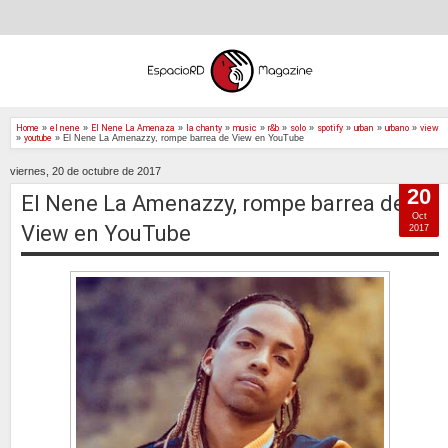
Home
»
el nene
»
El Nene La Amenaza
»
la chanty
»
music
»
r&b
»
solo
»
spotify
»
urban
»
urbano
»
view
»
youtube
»
El Nene La Amenazzy, rompe barrea de View en YouTube
viernes, 20 de octubre de 2017
20
El Nene La Amenazzy, rompe barrea de
Oct
View en YouTube
2017