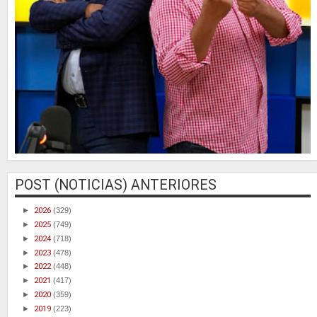
POST (NOTICIAS) ANTERIORES
►
2026
(329)
►
2025
(749)
►
2024
(718)
►
2023
(478)
►
2022
(448)
►
2021
(417)
►
2020
(359)
►
2019
(223)