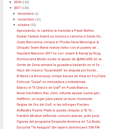
►
2018
(110)
▼
2017
(136)
►
diciembre
(1)
►
noviembre
(21)
▼
octubre
(31)
Agonizando, le cambia la melodía a Pavel Núñez
Daddy Yankee traerá su música y carisma a Santo Do...
Custo Barcelona cerrará el "Punta Cana Merengue & ...
Chiquito Team Band realiza video con el pueblo de ...
Haunted Mansion 2017 es con Jowell & Randy by Brug...
Dominicana Moda recibe el apoyo de @AlticeRD en la...
Gente de Zona armará la gozadera bailando en el Fe...
Hijos del músico "Guandulito" en disputa por fondo...
El Nene La Amenazzy, rompe barrea de View en YouTube
Película "Colao" es innovadora y entretenida
Exitoso el "X Clásico de Golf" en Punta Blanca
Novel bachatero Rey John, exhorta apoyar nueva gen...
Halftime, un lugar para pasar un buen momento
Reglas de Oro del Golf, si las Infringes Pierdes
Anfiteatro Puerto Plata le queda chiquito a "El To...
Franklin Mirabal defiende comunicadoras, pide perd...
Figuras del programa Despierta América en "La Boda...
Escucha "Te Aseguro" del rapero dominicano SIN FIN