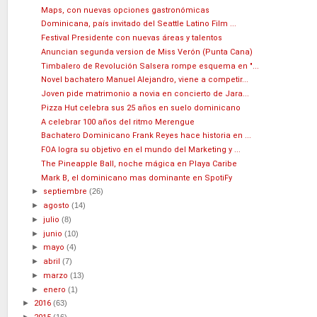
Maps, con nuevas opciones gastronómicas
Dominicana, país invitado del Seattle Latino Film ...
Festival Presidente con nuevas áreas y talentos
Anuncian segunda version de Miss Verón (Punta Cana)
Timbalero de Revolución Salsera rompe esquema en "...
Novel bachatero Manuel Alejandro, viene a competir...
Joven pide matrimonio a novia en concierto de Jara...
Pizza Hut celebra sus 25 años en suelo dominicano
A celebrar 100 años del ritmo Merengue
Bachatero Dominicano Frank Reyes hace historia en ...
FOA logra su objetivo en el mundo del Marketing y ...
The Pineapple Ball, noche mágica en Playa Caribe
Mark B, el dominicano mas dominante en SpotiFy
►
septiembre
(26)
►
agosto
(14)
►
julio
(8)
►
junio
(10)
►
mayo
(4)
►
abril
(7)
►
marzo
(13)
►
enero
(1)
►
2016
(63)