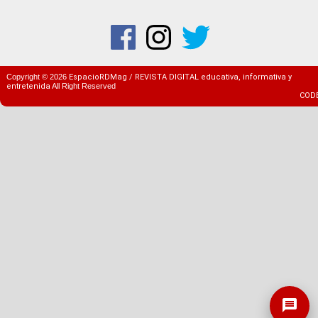
Copyright ©
2026
EspacioRDMag / REVISTA DIGITAL educativa, informativa y
entretenida
All Right Reserved
COD
message