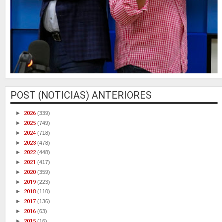
POST (NOTICIAS) ANTERIORES
►
2026
(339)
►
2025
(749)
►
2024
(718)
►
2023
(478)
►
2022
(448)
►
2021
(417)
►
2020
(359)
►
2019
(223)
►
2018
(110)
►
2017
(136)
►
2016
(63)
►
2015
(16)