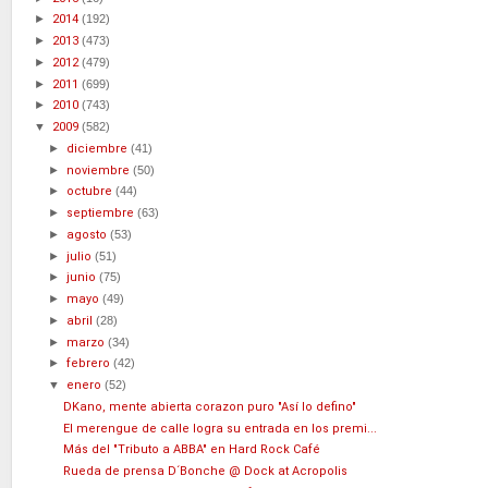
►
2014
(192)
►
2013
(473)
►
2012
(479)
►
2011
(699)
►
2010
(743)
▼
2009
(582)
►
diciembre
(41)
►
noviembre
(50)
►
octubre
(44)
►
septiembre
(63)
►
agosto
(53)
►
julio
(51)
►
junio
(75)
►
mayo
(49)
►
abril
(28)
►
marzo
(34)
►
febrero
(42)
▼
enero
(52)
DKano, mente abierta corazon puro "Así lo defino"
El merengue de calle logra su entrada en los premi...
Más del "Tributo a ABBA" en Hard Rock Café
Rueda de prensa D´Bonche @ Dock at Acropolis