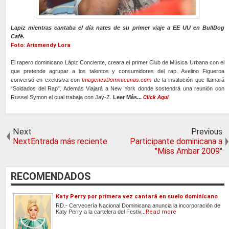
Lapiz mientras cantaba el día nates de su primer viaje a EE UU en BullDog
Café.
Foto: Arismendy Lora
El rapero dominicano Lápiz Conciente, creara el primer Club de Música Urbana con el
que pretende agrupar a los talentos y consumidores del rap. Avelino Figueroa
conversó en exclusiva con
ImagenesDominicanas.com
de la institución que llamará
“Soldados del Rap”. Además Viajará a New York donde sostendrá una reunión con
Russel Symon el cual trabaja con Jay-Z.
Leer Más...
Click Aquí
Next
Previous
NextEntrada más reciente
Participante dominicana a
"Miss Ambar 2009"
RECOMENDADOS
Katy Perry por primera vez cantará en suelo dominicano
RD.- Cervecería Nacional Dominicana anuncia la incorporación de
Katy Perry a la cartelera del Festiv...
Read more