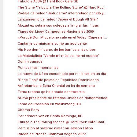
Tributo a ABBA @ Hard Rock Café SD
The Stone "Tributo a The Rolling Stone" @ Hard Roc...
Rodaje del video "Seduceme" interpretado por Klb y...
Lanzamiento del video "Capea el Dough All Star"
Mozart exhorta a sus colegas a limpiar las líricas
Tigres del Licey, Campeones Nacionales 2009
¿Porqué Don Miguelo no sale en el Video "Capea el ...
Cantante dominicana sufrio un accidente
Hip Hop dominicano, de los barrios a las urbes
La Materialista “Vendo mi música, no mi cuerpo”
Dominicanada
Puntos más importantes
Lo nuevo de U2 es escuchado por millones en un día
"Serie Final" de pelota en República Dominicana
Así retumba la Zona Oriental en fin de semana
Tema urbano qe ha creado controversia
Nuevo presidente de Estados Unidos de Norteamérica
Toma de Posesion en Washintong D.C.
Obama Party
Por primera vez en Santo Domingo, RD
Tributo a The Rolling Stones @ Hard Rock Cafe Sant...
Percusion al maximo nivel con Jayson Latino
Rueda de Prensa "Carnaval Vegano 2009"