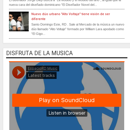
nueva cara del diseñado dominicano “El Diseñador Novel del...
Nuevo dúo urbano "Alto Voltaje" tiene visión de ser
diferente
Santo Domingo Este, RD . Sale al Mercado de la música un nuevo
dúo llamado “Alto Voltaje” formado por William Lara apodado como
“El Gigo...
DISFRUTA DE LA MUSICA