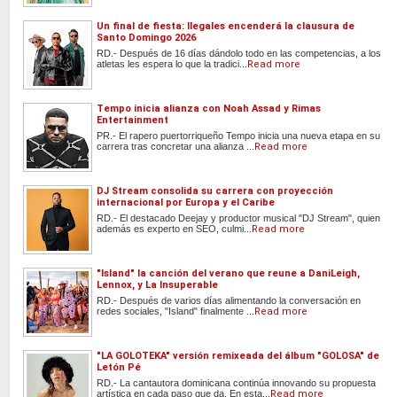
Un final de fiesta: Ilegales encenderá la clausura de
Santo Domingo 2026
RD.- Después de 16 días dándolo todo en las competencias, a los
atletas les espera lo que la tradici...
Read more
Tempo inicia alianza con Noah Assad y Rimas
Entertainment
PR.- El rapero puertorriqueño Tempo inicia una nueva etapa en su
carrera tras concretar una alianza ...
Read more
DJ Stream consolida su carrera con proyección
internacional por Europa y el Caribe
RD.- El destacado Deejay y productor musical "DJ Stream", quien
además es experto en SEO, culmi...
Read more
"Island" la canción del verano que reune a DaniLeigh,
Lennox, y La Insuperable
RD.- Después de varios días alimentando la conversación en
redes sociales, "Island" finalmente ...
Read more
"LA GOLOTEKA" versión remixeada del álbum "GOLOSA" de
Letón Pé
RD.- La cantautora dominicana continúa innovando su propuesta
artística en cada paso que da. En esta...
Read more