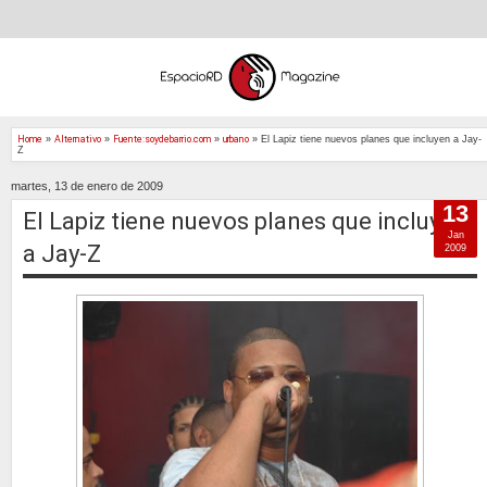
Home
»
Alternativo
»
Fuente:soydebarrio.com
»
urbano
»
El Lapiz tiene nuevos planes que incluyen a Jay-
Z
martes, 13 de enero de 2009
13
El Lapiz tiene nuevos planes que incluyen
Jan
a Jay-Z
2009