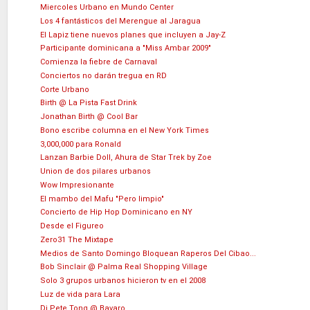
Miercoles Urbano en Mundo Center
Los 4 fantásticos del Merengue al Jaragua
El Lapiz tiene nuevos planes que incluyen a Jay-Z
Participante dominicana a "Miss Ambar 2009"
Comienza la fiebre de Carnaval
Conciertos no darán tregua en RD
Corte Urbano
Birth @ La Pista Fast Drink
Jonathan Birth @ Cool Bar
Bono escribe columna en el New York Times
3,000,000 para Ronald
Lanzan Barbie Doll, Ahura de Star Trek by Zoe
Union de dos pilares urbanos
Wow Impresionante
El mambo del Mafu "Pero limpio"
Concierto de Hip Hop Dominicano en NY
Desde el Figureo
Zero31 The Mixtape
Medios de Santo Domingo Bloquean Raperos Del Cibao...
Bob Sinclair @ Palma Real Shopping Village
Solo 3 grupos urbanos hicieron tv en el 2008
Luz de vida para Lara
Dj Pete Tong @ Bavaro