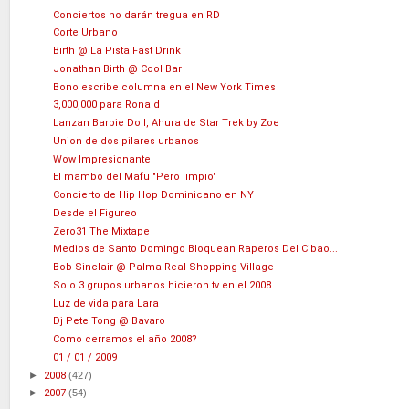
Conciertos no darán tregua en RD
Corte Urbano
Birth @ La Pista Fast Drink
Jonathan Birth @ Cool Bar
Bono escribe columna en el New York Times
3,000,000 para Ronald
Lanzan Barbie Doll, Ahura de Star Trek by Zoe
Union de dos pilares urbanos
Wow Impresionante
El mambo del Mafu "Pero limpio"
Concierto de Hip Hop Dominicano en NY
Desde el Figureo
Zero31 The Mixtape
Medios de Santo Domingo Bloquean Raperos Del Cibao...
Bob Sinclair @ Palma Real Shopping Village
Solo 3 grupos urbanos hicieron tv en el 2008
Luz de vida para Lara
Dj Pete Tong @ Bavaro
Como cerramos el año 2008?
01 / 01 / 2009
►
2008
(427)
►
2007
(54)