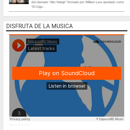
dúo llamado “Alto Voltaje” formado por William Lara apodado como
“El Gigo...
DISFRUTA DE LA MUSICA
EspacioRD Music