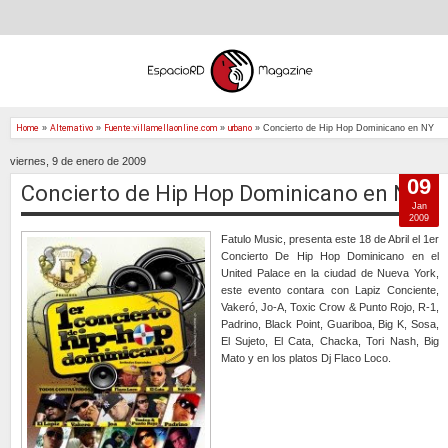
Home
»
Alternativo
»
Fuente:villamellaonline.com
»
urbano
»
Concierto de Hip Hop Dominicano en NY
viernes, 9 de enero de 2009
09
Concierto de Hip Hop Dominicano en NY
Jan
2009
Fatulo Music, presenta este 18 de Abril el 1er
Concierto De Hip Hop Dominicano en el
United Palace en la ciudad de Nueva York,
este evento contara con Lapiz Conciente,
Vakeró, Jo-A, Toxic Crow & Punto Rojo, R-1,
Padrino, Black Point, Guariboa, Big K, Sosa,
El Sujeto, El Cata, Chacka, Tori Nash, Big
Mato y en los platos Dj Flaco Loco.