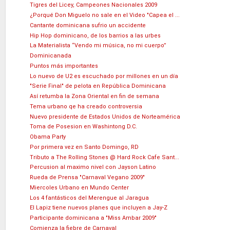
Tigres del Licey, Campeones Nacionales 2009
¿Porqué Don Miguelo no sale en el Video "Capea el ...
Cantante dominicana sufrio un accidente
Hip Hop dominicano, de los barrios a las urbes
La Materialista “Vendo mi música, no mi cuerpo”
Dominicanada
Puntos más importantes
Lo nuevo de U2 es escuchado por millones en un día
"Serie Final" de pelota en República Dominicana
Así retumba la Zona Oriental en fin de semana
Tema urbano qe ha creado controversia
Nuevo presidente de Estados Unidos de Norteamérica
Toma de Posesion en Washintong D.C.
Obama Party
Por primera vez en Santo Domingo, RD
Tributo a The Rolling Stones @ Hard Rock Cafe Sant...
Percusion al maximo nivel con Jayson Latino
Rueda de Prensa "Carnaval Vegano 2009"
Miercoles Urbano en Mundo Center
Los 4 fantásticos del Merengue al Jaragua
El Lapiz tiene nuevos planes que incluyen a Jay-Z
Participante dominicana a "Miss Ambar 2009"
Comienza la fiebre de Carnaval