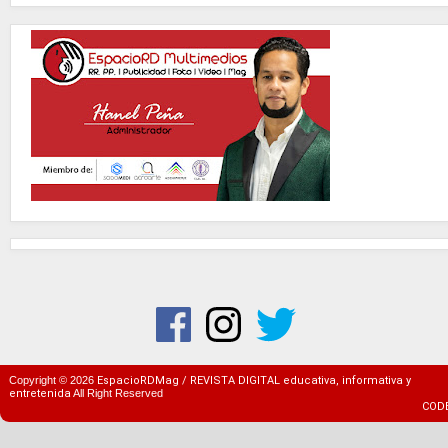
Copyright ©
2026
EspacioRDMag / REVISTA DIGITAL educativa, informativa y
entretenida
All Right Reserved
COD