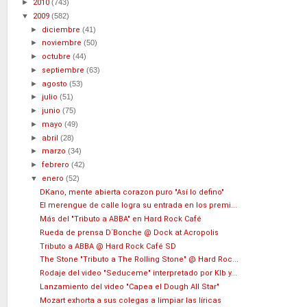
►
2010
(743)
▼
2009
(582)
►
diciembre
(41)
►
noviembre
(50)
►
octubre
(44)
►
septiembre
(63)
►
agosto
(53)
►
julio
(51)
►
junio
(75)
►
mayo
(49)
►
abril
(28)
►
marzo
(34)
►
febrero
(42)
▼
enero
(52)
DKano, mente abierta corazon puro "Así lo defino"
El merengue de calle logra su entrada en los premi...
Más del "Tributo a ABBA" en Hard Rock Café
Rueda de prensa D´Bonche @ Dock at Acropolis
Tributo a ABBA @ Hard Rock Café SD
The Stone "Tributo a The Rolling Stone" @ Hard Roc...
Rodaje del video "Seduceme" interpretado por Klb y...
Lanzamiento del video "Capea el Dough All Star"
Mozart exhorta a sus colegas a limpiar las líricas