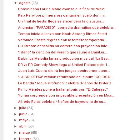
▼
agosto
(16)
Dominicana Laurie Marie avanza a la final de "Next...
Katy Perry por primera vez cantará en suelo domini...
Un final de fiesta: Ilegales encenderá la clausura...
Anuncian “PARADISO”, comedia dramática que celebra...
Tempo inicia alianza con Noah Assad y Rimas Entert...
Verónica Batista regresa con la tercera temporada ...
DJ Stream consolida su carrera con proyección inte...
"Island" la canción del verano que reune a DaniLei...
Dalvin La Melodía lanza producción musical “La Bac...
DR vs PR Comedy Show llega al United Palace este 1...
Juan Luis Guerra cierra los juegos centroamericano...
"LA GOLOTEKA" versión remixeada del álbum "GOLOSA"...
La banda "Toque Profundo" celebra 37 años de historia
Kinito Méndez pone a bailar al país con “El Calorazo”
Yohan sorprende con impecable presentación en Miss...
Alfredo Rojas celebra 46 años de trayectoria de su...
►
julio
(34)
►
junio
(51)
►
mayo
(37)
►
abril
(56)
►
marzo
(65)
►
febrero
(34)