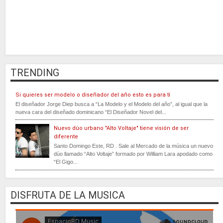
TRENDING
Si quieres ser modelo o diseñador del año esto es para tí
El diseñador Jorge Diep busca a “La Modelo y el Modelo del año”, al igual que la
nueva cara del diseñado dominicano “El Diseñador Novel del...
Nuevo dúo urbano "Alto Voltaje" tiene visión de ser
diferente
Santo Domingo Este, RD . Sale al Mercado de la música un nuevo
dúo llamado “Alto Voltaje” formado por William Lara apodado como
“El Gigo...
DISFRUTA DE LA MUSICA