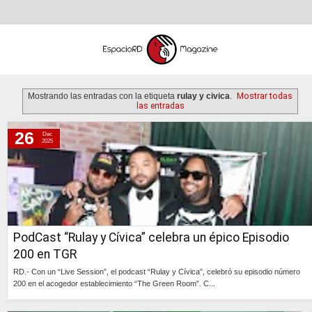
Mostrando las entradas con la etiqueta
rulay y civica
.
Mostrar todas
las entradas
26
Dec
viernes, 26 de diciembre de 2025
2025
PodCast “Rulay y Cívica” celebra un épico Episodio
200 en TGR
RD.- Con un “Live Session”, el podcast “Rulay y Cívica”, celebró su episodio número
200 en el acogedor establecimiento “The Green Room”. C...
Continúa »