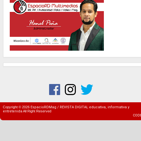
Copyright ©
2026
EspacioRDMag / REVISTA DIGITAL educativa, informativa y
entretenida
All Right Reserved
COD