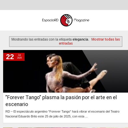
Mostrando las entradas con la etiqueta
elegancia
.
Mostrar todas las
entradas
22
Jul
martes, 22 de julio de 2025
2025
miércoles, 29 de enero de 2025
”Forever Tango” plasma la pasión por el arte en el
escenario
RD – El espectáculo argentino “Forever Tango” hará vibrar el escenario del Teatro
Nacional Eduardo Brito este 25 de julio de 2025, con esta ...
Continúa »