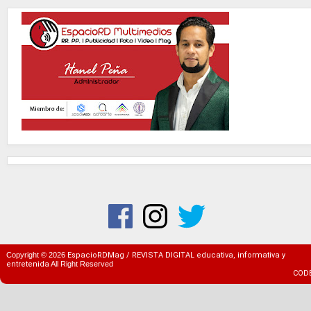
Copyright ©
2026
EspacioRDMag / REVISTA DIGITAL educativa, informativa y
entretenida
All Right Reserved
COD