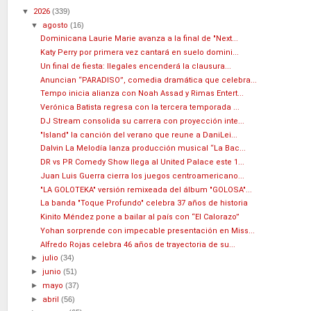
▼
2026
(339)
▼
agosto
(16)
Dominicana Laurie Marie avanza a la final de "Next...
Katy Perry por primera vez cantará en suelo domini...
Un final de fiesta: Ilegales encenderá la clausura...
Anuncian “PARADISO”, comedia dramática que celebra...
Tempo inicia alianza con Noah Assad y Rimas Entert...
Verónica Batista regresa con la tercera temporada ...
DJ Stream consolida su carrera con proyección inte...
"Island" la canción del verano que reune a DaniLei...
Dalvin La Melodía lanza producción musical “La Bac...
DR vs PR Comedy Show llega al United Palace este 1...
Juan Luis Guerra cierra los juegos centroamericano...
"LA GOLOTEKA" versión remixeada del álbum "GOLOSA"...
La banda "Toque Profundo" celebra 37 años de historia
Kinito Méndez pone a bailar al país con “El Calorazo”
Yohan sorprende con impecable presentación en Miss...
Alfredo Rojas celebra 46 años de trayectoria de su...
►
julio
(34)
►
junio
(51)
►
mayo
(37)
►
abril
(56)