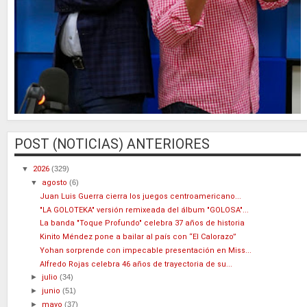
POST (NOTICIAS) ANTERIORES
▼
2026
(329)
▼
agosto
(6)
Juan Luis Guerra cierra los juegos centroamericano...
"LA GOLOTEKA" versión remixeada del álbum "GOLOSA"...
La banda "Toque Profundo" celebra 37 años de historia
Kinito Méndez pone a bailar al país con “El Calorazo”
Yohan sorprende con impecable presentación en Miss...
Alfredo Rojas celebra 46 años de trayectoria de su...
►
julio
(34)
►
junio
(51)
►
mayo
(37)