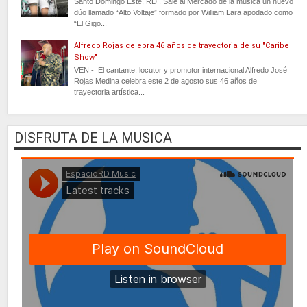
Santo Domingo Este, RD . Sale al Mercado de la música un nuevo
dúo llamado “Alto Voltaje” formado por William Lara apodado como
“El Gigo...
Alfredo Rojas celebra 46 años de trayectoria de su "Caribe
Show"
VEN.- El cantante, locutor y promotor internacional Alfredo José
Rojas Medina celebra este 2 de agosto sus 46 años de
trayectoria artística...
DISFRUTA DE LA MUSICA