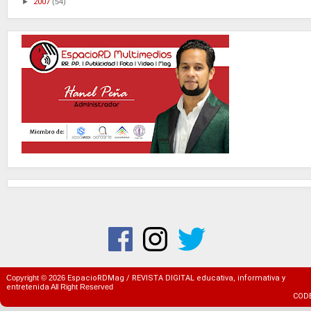
►
2007
(54)
Copyright ©
2026
EspacioRDMag / REVISTA DIGITAL educativa, informativa y
entretenida
All Right Reserved
COD