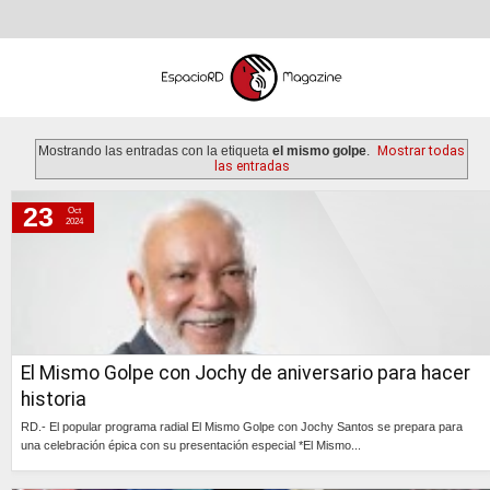
Mostrando las entradas con la etiqueta
el mismo golpe
.
Mostrar todas
las entradas
23
Oct
miércoles, 23 de octubre de 2024
2024
sábado, 26 de octubre de 2013
miércoles, 8 de agosto de 2012
El Mismo Golpe con Jochy de aniversario para hacer
historia
RD.- El popular programa radial El Mismo Golpe con Jochy Santos se prepara para
una celebración épica con su presentación especial *El Mismo...
Continúa »