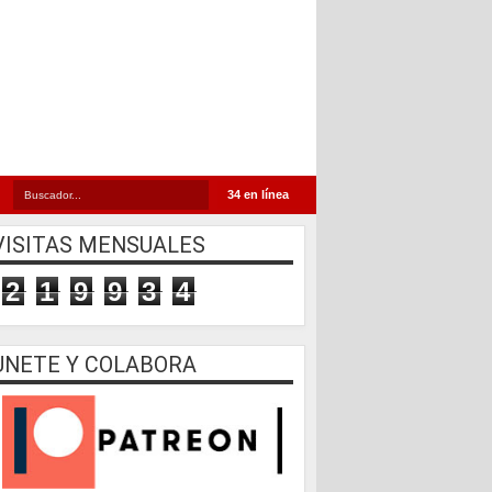
34 en línea
VISITAS MENSUALES
2
1
9
9
3
4
UNETE Y COLABORA