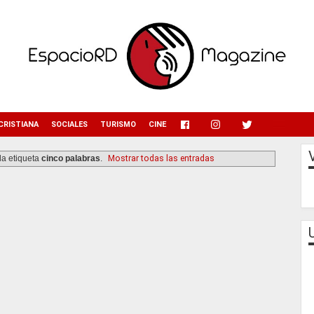
menu
CRISTIANA
SOCIALES
TURISMO
CINE
la etiqueta
cinco palabras
.
Mostrar todas las entradas