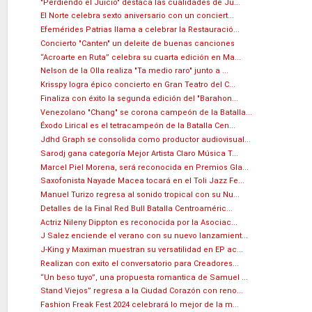
"Perdiendo el Juicio" destaca las cualidades de Ju...
El Norte celebra sexto aniversario con un conciert...
Efemérides Patrias llama a celebrar la Restauració...
Concierto "Canten" un deleite de buenas canciones
“Acroarte en Ruta” celebra su cuarta edición en Ma...
Nelson de la Olla realiza "Ta medio raro" junto a ...
Krisspy logra épico concierto en Gran Teatro del C...
Finaliza con éxito la segunda edición del "Barahon...
Venezolano "Chang" se corona campeón de la Batalla...
Éxodo Lirical es el tetracampeón de la Batalla Cen...
Jdhd Graph se consolida como productor audiovisual...
Sarodj gana categoría Mejor Artista Claro Música T...
Marcel Piel Morena, será reconocida en Premios Gla...
Saxofonista Nayade Macea tocará en el Toli Jazz Fe...
Manuel Turizo regresa al sonido tropical con su Nu...
Detalles de la Final Red Bull Batalla Centroaméric...
Actriz Nileny Dippton es reconocida por la Asociac...
J Salez enciende el verano con su nuevo lanzamient...
J-King y Maximan muestran su versatilidad en EP ac...
Realizan con exito el conversatorio para Creadores...
“Un beso tuyo”, una propuesta romantica de Samuel ...
Stand Viejos” regresa a la Ciudad Corazón con reno...
Fashion Freak Fest 2024 celebrará lo mejor de la m...