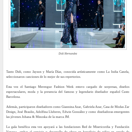
Didi Hernandez
Tanto Didi, como Jayson y María Díaz, conocida artísticamente como La India Canela,
seleccionaron canciones de lo mejor de sus repertorios.
Esta vez el Santiago Merengue Fashion Week estuvo cargado de sorpresas, diseños
espectaculares, moda y la presencia del famoso y legendario diseñador español Custo
Barcelona.
Además, participaron diseñadores como Giannina Azar, Gabriela Azar, Casa de Modas Zar
Design, José Braulio, Adolfina Lluberes, Edwin González y como diseñadoras emergentes
las jóvenes Johana & Minoska de la marca JM.
La gala benéfica esta vez apoyará a las fundaciones Red de Misericordia y Fundación
Vanessa, ambas al servicio y desarrollo de obras en beneficio de niños en estado de