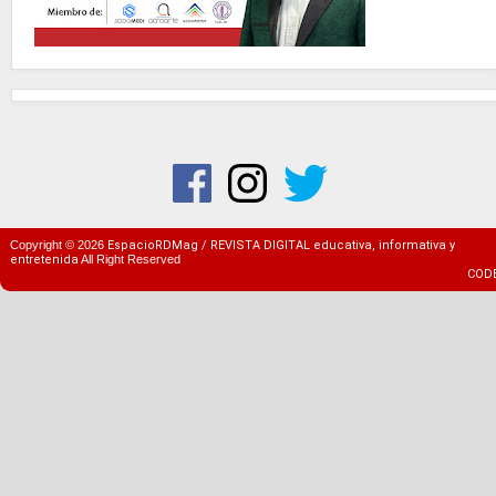
Copyright ©
2026
EspacioRDMag / REVISTA DIGITAL educativa, informativa y
entretenida
All Right Reserved
COD