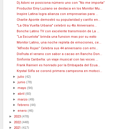
Dj Adoni se posiciona número uno con “No me importa”
Productor Emy Luziano se destaca en los Monitor Mu...
Inspire Latina logra alianza con empresarias para ...
Charlie Aponte demostró su popularidad y cariño en...
"La Otra Vuelta Urbana" celebró su 4to Aniversario...
Bonche Latino TV con excelente transmisión de La ...
“La Escuelota” brinda una funsion mas por su exito
Monitor Latino, una noche repleta de emociones, ce...
“Alfredo Rojas” Celebra sus 44 aniversario con emi...
Disfruta el verano con sabor a cacao en Rancho Don...
Sinfonía Caribeña: un viaje musical con las voces ...
Frank Rainieri es honrado por la Embajada del Ecua...
Krystal Silfa se coronó primera campeona en motoci...
►
julio
(42)
►
junio
(78)
►
mayo
(94)
►
abril
(60)
►
marzo
(49)
►
febrero
(44)
►
enero
(46)
►
2023
(478)
►
2022
(448)
►
2021
(417)