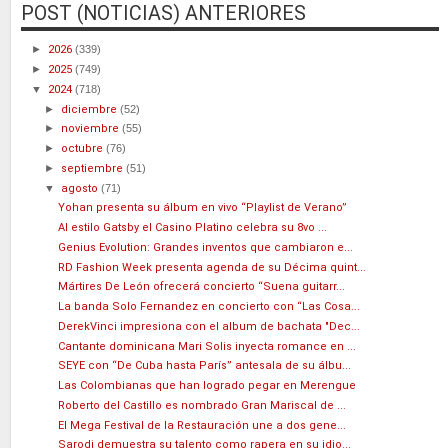
POST (NOTICIAS) ANTERIORES
►
2026
(339)
►
2025
(749)
▼
2024
(718)
►
diciembre
(52)
►
noviembre
(55)
►
octubre
(76)
►
septiembre
(51)
▼
agosto
(71)
Yohan presenta su álbum en vivo “Playlist de Verano”
Al estilo Gatsby el Casino Platino celebra su 8vo ...
Genius Evolution: Grandes inventos que cambiaron e...
RD Fashion Week presenta agenda de su Décima quint...
Mártires De León ofrecerá concierto “Suena guitarr...
La banda Solo Fernandez en concierto con “Las Cosa...
DerekVinci impresiona con el album de bachata "Dec...
Cantante dominicana Mari Solis inyecta romance en ...
SEYE con “De Cuba hasta París” antesala de su álbu...
Las Colombianas que han logrado pegar en Merengue
Roberto del Castillo es nombrado Gran Mariscal de ...
El Mega Festival de la Restauración une a dos gene...
Sarodj demuestra su talento como rapera en su idio...