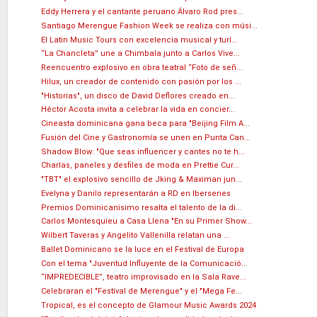
Eddy Herrera y el cantante peruano Álvaro Rod pres...
Santiago Merengue Fashion Week se realiza con músi...
El Latin Music Tours con excelencia musical y turí...
“La Chancleta” une a Chimbala junto a Carlos Vive...
Reencuentro explosivo en obra teatral “Foto de señ...
Hilux, un creador de contenido con pasión por los ...
"Historias", un disco de David Deflores creado en...
Héctor Acosta invita a celebrar la vida en concier...
Cineasta dominicana gana beca para "Beijing Film A...
Fusión del Cine y Gastronomía se unen en Punta Can...
Shadow Blow: "Que seas influencer y cantes no te h...
Charlas, paneles y desfiles de moda en Prettie Cur...
"TBT" el explosivo sencillo de Jking & Maximan jun...
Evelyna y Danilo representarán a RD en Iberseries
Premios Dominicanisimo resalta el talento de la di...
Carlos Montesquieu a Casa Llena "En su Primer Show...
Wilbert Taveras y Angelito Vallenilla relatan una ...
Ballet Dominicano se la luce en el Festival de Europa
Con el tema "Juventud Influyente de la Comunicació...
“IMPREDECIBLE”, teatro improvisado en la Sala Rave...
Celebraran el "Festival de Merengue" y el "Mega Fe...
Tropical, es el concepto de Glamour Music Awards 2024