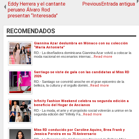
Eddy Herrera y el cantante
PreviousEntrada antigua
peruano Álvaro Rod
presentan “Interesada”
RECOMENDADOS
Giannina Azar deslumbra en Mónaco con su colección
“María Antonieta”
RD.- La diseñadora dominicana Giannina Azar volvió a colocar la
moda nacional en escenarios internac...
Read more
Santiago se viste de gala con las candidatas al Miss RD
2026
RD.- Santiago se convirtió anoche en el gran epicentro de la
belleza, la cultura y el orgullo domini...
Read more
Infinity Fashion Weekend celebra su segunda edición a
beneficio del Hogar de Ancianos
RD.- La moda, el arte y el propósito social volverán a unirse en la
segunda edición del “Infinity Fa...
Read more
Miss RD conducido por Caroline Aquino, Brea Frank y
Jessica Pereira en su 70 Aniversario