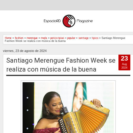
Home
»
fashion
»
merengue
»
moda
»
perico ripiao
»
popular
»
santiago
»
tipico
»
Santiago Merengue
Fashion Week se realiza con música de la buena
viernes, 23 de agosto de 2024
23
Santiago Merengue Fashion Week se
Aug
realiza con música de la buena
2024