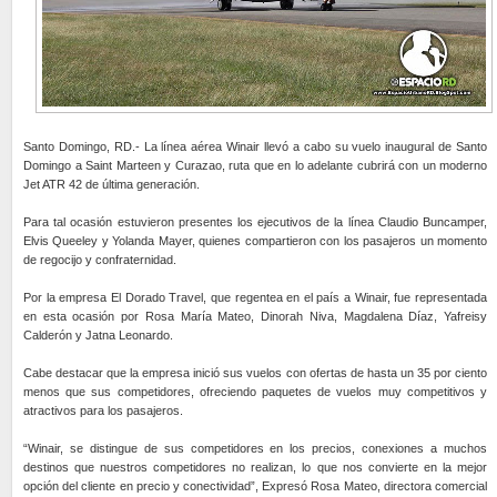
Santo Domingo, RD.- La línea aérea Winair llevó a cabo su vuelo inaugural de Santo
Domingo a Saint Marteen y Curazao, ruta que en lo adelante cubrirá con un moderno
Jet ATR 42 de última generación.
Para tal ocasión estuvieron presentes los ejecutivos de la línea Claudio Buncamper,
Elvis Queeley y Yolanda Mayer, quienes compartieron con los pasajeros un momento
de regocijo y confraternidad.
Por la empresa El Dorado Travel, que regentea en el país a Winair, fue representada
en esta ocasión por Rosa María Mateo, Dinorah Niva, Magdalena Díaz, Yafreisy
Calderón y Jatna Leonardo.
Cabe destacar que la empresa inició sus vuelos con ofertas de hasta un 35 por ciento
menos que sus competidores, ofreciendo paquetes de vuelos muy competitivos y
atractivos para los pasajeros.
“Winair, se distingue de sus competidores en los precios, conexiones a muchos
destinos que nuestros competidores no realizan, lo que nos convierte en la mejor
opción del cliente en precio y conectividad”, Expresó Rosa Mateo, directora comercial