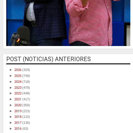
POST (NOTICIAS) ANTERIORES
►
2026
(329)
►
2025
(749)
►
2024
(718)
►
2023
(478)
►
2022
(448)
►
2021
(417)
►
2020
(359)
►
2019
(223)
►
2018
(110)
►
2017
(136)
►
2016
(63)