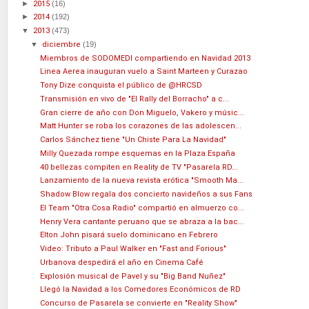
►
2015
(16)
►
2014
(192)
▼
2013
(473)
▼
diciembre
(19)
Miembros de SODOMEDI compartiendo en Navidad 2013
Linea Aerea inauguran vuelo a Saint Marteen y Curazao
Tony Dize conquista el público de @HRCSD
Transmisión en vivo de "El Rally del Borracho" a c...
Gran cierre de año con Don Miguelo, Vakero y músic...
Matt Hunter se roba los corazones de las adolescen...
Carlos Sánchez tiene "Un Chiste Para La Navidad"
Milly Quezada rompe esquemas en la Plaza España
40 bellezas compiten en Reality de TV "Pasarela RD...
Lanzamiento de la nueva revista erótica "Smooth Ma...
Shadow Blow regala dos concierto navideños a sus Fans
El Team "Otra Cosa Radio" compartió en almuerzo co...
Henry Vera cantante peruano que se abraza a la bac...
Elton John pisará suelo dominicano en Febrero
Video: Tributo a Paul Walker en "Fast and Forious"
Urbanova despedirá el año en Cinema Café
Explosión musical de Pavel y su "Big Band Nuñez"
Llegó la Navidad a los Comedores Económicos de RD
Concurso de Pasarela se convierte en "Reality Show"