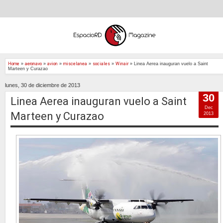
Home
»
aeronavo
»
avion
»
miscelanea
»
sociales
»
Winair
»
Linea Aerea inauguran vuelo a Saint
Marteen y Curazao
lunes, 30 de diciembre de 2013
30
Linea Aerea inauguran vuelo a Saint
Dec
Marteen y Curazao
2013