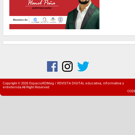
Copyright ©
2026
EspacioRDMag / REVISTA DIGITAL educativa, informativa y
entretenida
All Right Reserved
COD