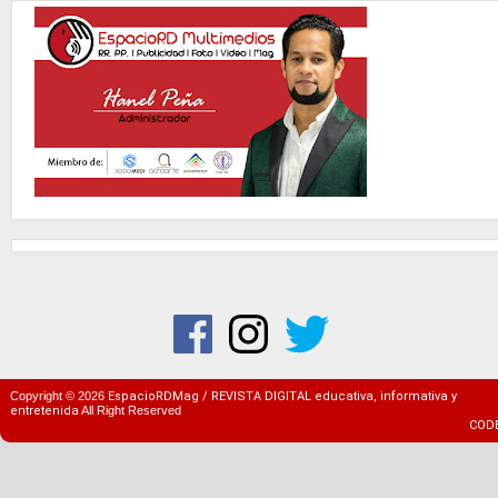
Copyright ©
2026
EspacioRDMag / REVISTA DIGITAL educativa, informativa y
entretenida
All Right Reserved
COD