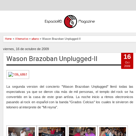
Home
»
Alternativo
»
urbano
»
Wason Brazoban Unplugged-II
viernes, 16 de octubre de 2009
16
Wason Brazoban Unplugged-II
Oct
2009
La segunda version del concierto "Wason Brazoban Unplugged" llenó todas las
espectativas ya que se dieron cita más de mil personas, el templo del rock se ha
convertido en la casa de este gran artísta. La noche inicio a ritmos electronicos
pasando al rock en español con la banda "Grados Celcius" los cuales le sirvieron de
telonero al interprete de "Mi reyna".