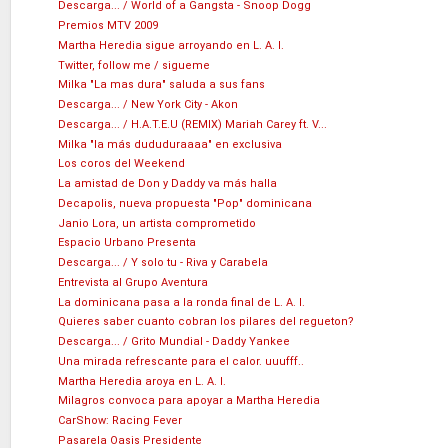
Descarga... / World of a Gangsta - Snoop Dogg
Premios MTV 2009
Martha Heredia sigue arroyando en L. A. I.
Twitter, follow me / sigueme
Milka "La mas dura" saluda a sus fans
Descarga... / New York City - Akon
Descarga... / H.A.T.E.U (REMIX) Mariah Carey ft. V...
Milka "la más dududuraaaa" en exclusiva
Los coros del Weekend
La amistad de Don y Daddy va más halla
Decapolis, nueva propuesta "Pop" dominicana
Janio Lora, un artista comprometido
Espacio Urbano Presenta
Descarga... / Y solo tu - Riva y Carabela
Entrevista al Grupo Aventura
La dominicana pasa a la ronda final de L. A. I.
Quieres saber cuanto cobran los pilares del regueton?
Descarga... / Grito Mundial - Daddy Yankee
Una mirada refrescante para el calor. uuufff..
Martha Heredia aroya en L. A. I.
Milagros convoca para apoyar a Martha Heredia
CarShow: Racing Fever
Pasarela Oasis Presidente