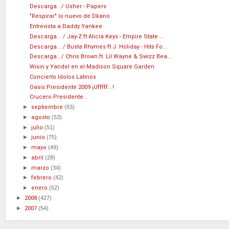
Descarga.../ Usher - Papers
"Respirar" lo nuevo de Dkano
Entrevista a Daddy Yankee
Descarga... / Jay-Z ft Alicia Keys - Empire State ...
Descarga... / Busta Rhymes ft J. Holiday - Hits Fo...
Descarga.../ Chris Brown ft. Lil Wayne & Swizz Bea...
Wisin y Yandel en el Madison Square Garden
Concierto Idolos Latinos
Oasis Presidente 2009 ¡Ufffff...!
Crucero Presidente...
►
septiembre
(63)
►
agosto
(53)
►
julio
(51)
►
junio
(75)
►
mayo
(49)
►
abril
(28)
►
marzo
(34)
►
febrero
(42)
►
enero
(52)
►
2008
(427)
►
2007
(54)