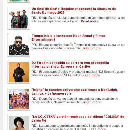
Un final de fiesta: Ilegales encenderá la clausura de
Santo Domingo 2026
RD.- Después de 16 días dándolo todo en las competencias, a los
atletas les espera lo que la tradici...
Read more
Tempo inicia alianza con Noah Assad y Rimas
Entertainment
PR.- El rapero puertorriqueño Tempo inicia una nueva etapa en su
carrera tras concretar una alianza ...
Read more
DJ Stream consolida su carrera con proyección
internacional por Europa y el Caribe
RD.- El destacado Deejay y productor musical "DJ Stream", quien
además es experto en SEO, culmi...
Read more
"Island" la canción del verano que reune a DaniLeigh,
Lennox, y La Insuperable
RD.- Después de varios días alimentando la conversación en
redes sociales, "Island" finalmente ...
Read more
"LA GOLOTEKA" versión remixeada del álbum "GOLOSA" de
Letón Pé
RD.- La cantautora dominicana continúa innovando su propuesta
artística en cada paso que da. En esta...
Read more