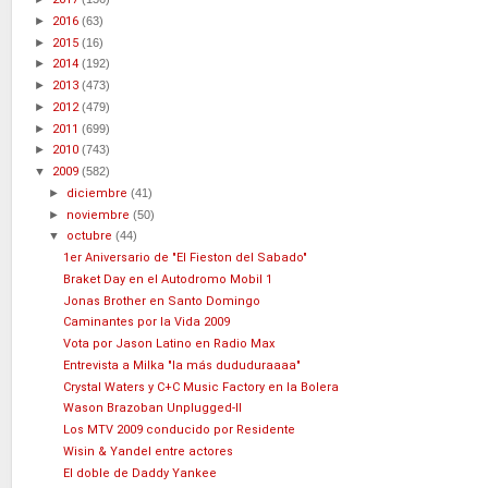
►
2016
(63)
►
2015
(16)
►
2014
(192)
►
2013
(473)
►
2012
(479)
►
2011
(699)
►
2010
(743)
▼
2009
(582)
►
diciembre
(41)
►
noviembre
(50)
▼
octubre
(44)
1er Aniversario de "El Fieston del Sabado"
Braket Day en el Autodromo Mobil 1
Jonas Brother en Santo Domingo
Caminantes por la Vida 2009
Vota por Jason Latino en Radio Max
Entrevista a Milka "la más dududuraaaa"
Crystal Waters y C+C Music Factory en la Bolera
Wason Brazoban Unplugged-II
Los MTV 2009 conducido por Residente
Wisin & Yandel entre actores
El doble de Daddy Yankee