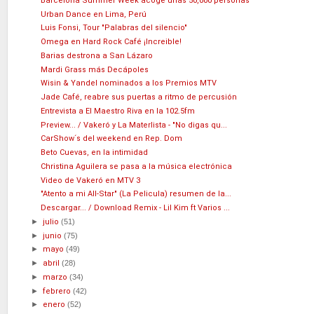
Barcelona Summer Week acoge unas 50,000 personas
Urban Dance en Lima, Perú
Luis Fonsi, Tour "Palabras del silencio"
Omega en Hard Rock Café ¡Increible!
Barias destrona a San Lázaro
Mardi Grass más Decápoles
Wisin & Yandel nominados a los Premios MTV
Jade Café, reabre sus puertas a ritmo de percusión
Entrevista a El Maestro Riva en la 102.5fm
Preview... / Vakeró y La Materlista - "No digas qu...
CarShow´s del weekend en Rep. Dom
Beto Cuevas, en la intimidad
Christina Aguilera se pasa a la música electrónica
Video de Vakeró en MTV 3
"Atento a mi All-Star" (La Pelicula) resumen de la...
Descargar... / Download Remix - Lil Kim ft Varios ...
►
julio
(51)
►
junio
(75)
►
mayo
(49)
►
abril
(28)
►
marzo
(34)
►
febrero
(42)
►
enero
(52)