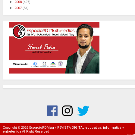
►
2008
(427)
►
2007
(54)
Copyright ©
2026
EspacioRDMag / REVISTA DIGITAL educativa, informativa y
entretenida
All Right Reserved