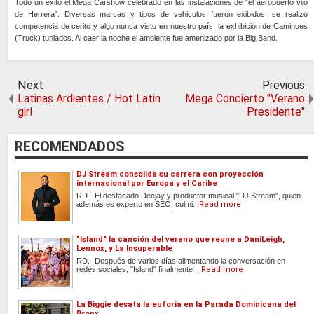
Todo un exito el Mega Carshow celebrado en las instalaciones de "el aeropuerto vijo
de Herrera". Diversas marcas y tipos de vehiculos fueron exibidos, se realizó
competencia de cerito y algo nunca visto en nuestro país, la exhibición de Caminoes
(Truck) tuniados. Al caer la noche el ambiente fue amenizado por la Big Band.
Next
Previous
Latinas Ardientes / Hot Latin
Mega Concierto "Verano
girl
Presidente"
RECOMENDADOS
DJ Stream consolida su carrera con proyección
internacional por Europa y el Caribe
RD.- El destacado Deejay y productor musical "DJ Stream", quien
además es experto en SEO, culmi...
Read more
"Island" la canción del verano que reune a DaniLeigh,
Lennox, y La Insuperable
RD.- Después de varios días alimentando la conversación en
redes sociales, "Island" finalmente ...
Read more
La Biggie desata la euforia en la Parada Dominicana del
Bronx