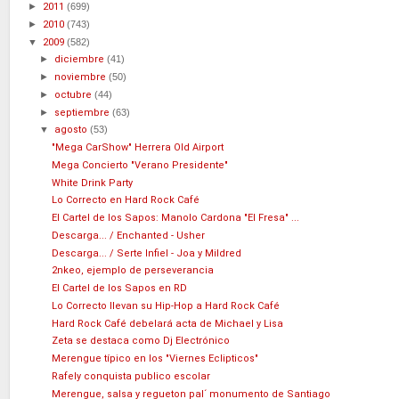
►
2011
(699)
►
2010
(743)
▼
2009
(582)
►
diciembre
(41)
►
noviembre
(50)
►
octubre
(44)
►
septiembre
(63)
▼
agosto
(53)
"Mega CarShow" Herrera Old Airport
Mega Concierto "Verano Presidente"
White Drink Party
Lo Correcto en Hard Rock Café
El Cartel de los Sapos: Manolo Cardona "El Fresa" ...
Descarga... / Enchanted - Usher
Descarga... / Serte Infiel - Joa y Mildred
2nkeo, ejemplo de perseverancia
El Cartel de los Sapos en RD
Lo Correcto llevan su Hip-Hop a Hard Rock Café
Hard Rock Café debelará acta de Michael y Lisa
Zeta se destaca como Dj Electrónico
Merengue típico en los "Viernes Eclipticos"
Rafely conquista publico escolar
Merengue, salsa y regueton pal´ monumento de Santiago