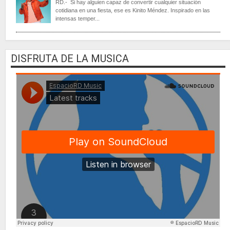
RD.- Si hay alguien capaz de convertir cualquier situación
cotidiana en una fiesta, ese es Kinito Méndez. Inspirado en las
intensas temper...
DISFRUTA DE LA MUSICA