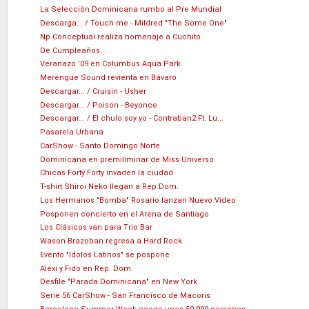
La Selección Dominicana rumbo al Pre Mundial
Descarga... / Touch me - Mildred "The Some One"
Np Conceptual realiza homenaje a Cuchito
De Cumpleaños...
Veranazo ’09 en Columbus Aqua Park
Merengue Sound revienta en Bávaro
Descargar... / Cruisin - Usher
Descargar... / Poison - Beyonce
Descargar... / El chulo soy yo - Contraban2 Ft. Lu...
Pasarela Urbana
CarShow - Santo Domingo Norte
Dominicana en premiliminar de Miss Universo
Chicas Forty Forty invaden la ciudad
T-shirt Shiroi Neko llegan a Rep.Dom.
Los Hermanos "Bomba" Rosario lanzan Nuevo Video
Posponen concierto en el Arena de Santiago
Los Clásicos van para Trio Bar
Wason Brazoban regresa a Hard Rock
Evento "Idolos Latinos" se pospone
Alexi y Fido en Rep. Dom.
Desfile "Parada Dominicana" en New York
Serie 56 CarShow - San Francisco de Macorís